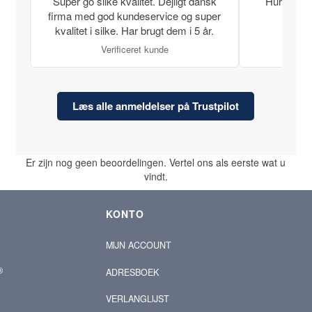
Super go silke kvalitet. Dejligt dansk
Hurtig lev
firma med god kundeservice og super
kvalitet i silke. Har brugt dem i 5 år.
Verificeret kunde
Læs alle anmeldelser på Trustpilot
Er zijn nog geen beoordelingen. Vertel ons als eerste wat u
vindt.
KONTO
MIJN ACCOUNT
®
ADRESBOEK
VERLANGLIJST