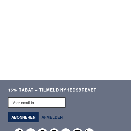
ering og lækre produkter.
Som altid kvalitetsvare og hurti
Meget tilfreds!
ekspedition. ❤️❤️❤️
Verificeret kunde
Verificeret kunde
15% RABAT – TILMELD NYHEDSBREVET
Voer
email
in
ABONNEREN
AFMELDEN