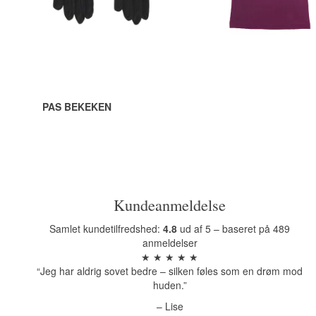
Bekijk alle opties
Bekijk alle opties
PAS BEKEKEN
Kundeanmeldelse
Samlet kundetilfredshed:
4.8
ud af 5 – baseret på 489
anmeldelser
★ ★ ★ ★ ★
“Jeg har aldrig sovet bedre – silken føles som en drøm mod
huden.”
– Lise