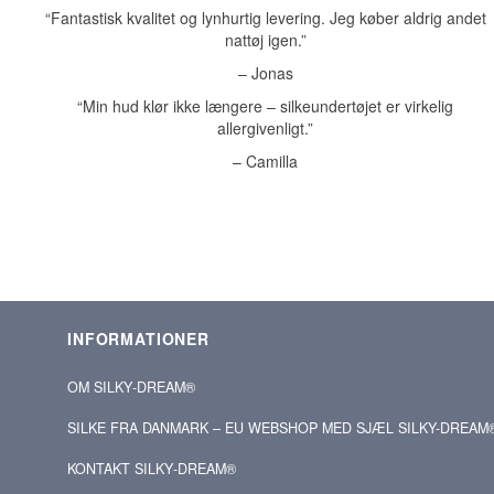
“Fantastisk kvalitet og lynhurtig levering. Jeg køber aldrig andet
nattøj igen.”
– Jonas
“Min hud klør ikke længere – silkeundertøjet er virkelig
allergivenligt.”
– Camilla
INFORMATIONER
OM SILKY‑DREAM®
SILKE FRA DANMARK – EU WEBSHOP MED SJÆL SILKY-DREAM
KONTAKT SILKY‑DREAM®