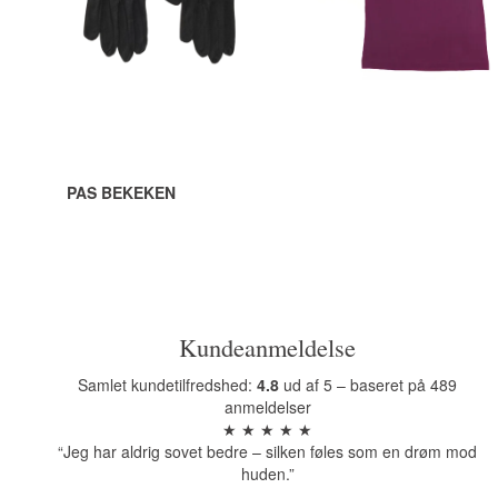
Bekijk alle opties
Bekijk alle opties
PAS BEKEKEN
Kundeanmeldelse
Samlet kundetilfredshed:
4.8
ud af 5 – baseret på 489
anmeldelser
★ ★ ★ ★ ★
“Jeg har aldrig sovet bedre – silken føles som en drøm mod
huden.”