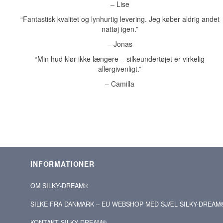
– Lise
“Fantastisk kvalitet og lynhurtig levering. Jeg køber aldrig andet
nattøj igen.”
– Jonas
“Min hud klør ikke længere – silkeundertøjet er virkelig
allergivenligt.”
– Camilla
INFORMATIONER
OM SILKY‑DREAM®
SILKE FRA DANMARK – EU WEBSHOP MED SJÆL SILKY-DREAM
KONTAKT SILKY‑DREAM®