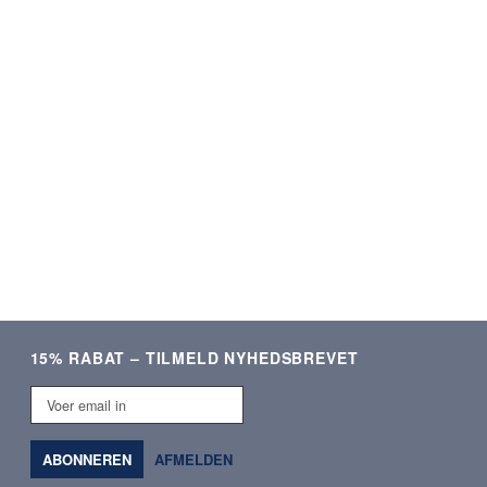
ering og lækre produkter.
Som altid kvalitetsvare og hurti
Meget tilfreds!
ekspedition. ❤️❤️❤️
Verificeret kunde
Verificeret kunde
15% RABAT – TILMELD NYHEDSBREVET
Voer
email
in
ABONNEREN
AFMELDEN