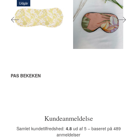
Udgår
108,00 DKK
116,00 DKK
VOEG TOE
VOEG TOE
AAN
AAN
WINKELWAGEN
WINKELWAGEN
PAS BEKEKEN
Kundeanmeldelse
Samlet kundetilfredshed:
4.8
ud af 5 – baseret på 489
anmeldelser