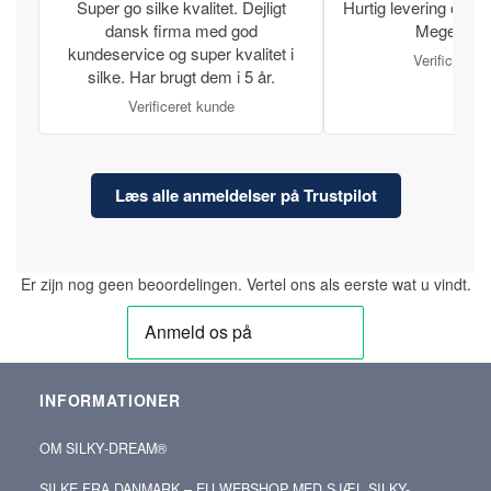
Super go silke kvalitet. Dejligt
Hurtig levering og læ
dansk firma med god
Meget tilfr
kundeservice og super kvalitet i
Verificeret 
silke. Har brugt dem i 5 år.
Verificeret kunde
Læs alle anmeldelser på Trustpilot
Er zijn nog geen beoordelingen. Vertel ons als eerste wat u vindt.
INFORMATIONER
OM SILKY‑DREAM®
SILKE FRA DANMARK – EU WEBSHOP MED SJÆL SILKY-