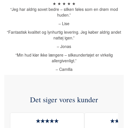
★ ★ ★ ★ ★
“Jeg har aldrig sovet bedre – silken føles som en drøm mod
huden.”
– Lise
“Fantastisk kvalitet og lynhurtig levering. Jeg køber aldrig andet
nattøj igen.”
– Jonas
“Min hud klør ikke længere – silkeundertøjet er virkelig
allergivenligt.”
– Camilla
Det siger vores kunder
★★★★★
★★★