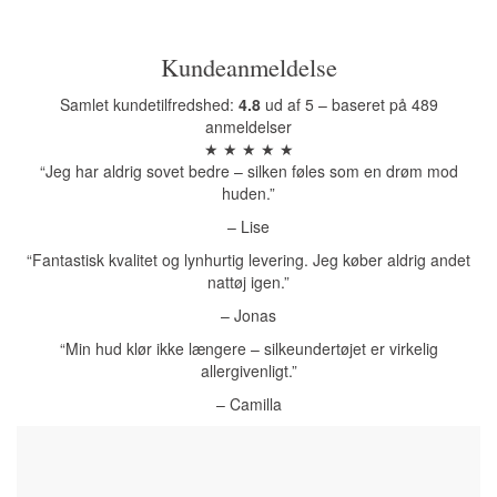
Kundeanmeldelse
Samlet kundetilfredshed:
4.8
ud af 5 – baseret på 489
anmeldelser
★ ★ ★ ★ ★
“Jeg har aldrig sovet bedre – silken føles som en drøm mod
huden.”
– Lise
“Fantastisk kvalitet og lynhurtig levering. Jeg køber aldrig andet
nattøj igen.”
– Jonas
“Min hud klør ikke længere – silkeundertøjet er virkelig
allergivenligt.”
– Camilla