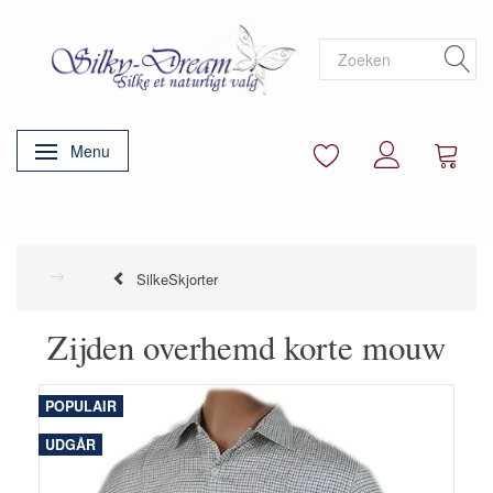
Menu
Navigatie in-/uitschakelen
SilkeSkjorter
Zijden overhemd korte mouw
POPULAIR
UDGÅR