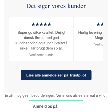
Det siger vores kunder
★★★★★
★★★
Super go silke kvalitet. Dejligt
Hurtig levering og læ
dansk firma med god
Meget tilfr
kundeservice og super kvalitet i
Verificeret 
silke. Har brugt dem i 5 år.
Verificeret kunde
Læs alle anmeldelser på Trustpilot
Er zijn nog geen beoordelingen. Vertel ons als eerste wat u vindt.