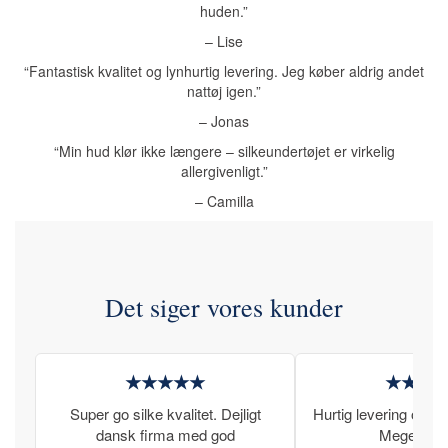
huden.”
– Lise
“Fantastisk kvalitet og lynhurtig levering. Jeg køber aldrig andet
nattøj igen.”
– Jonas
“Min hud klør ikke længere – silkeundertøjet er virkelig
allergivenligt.”
– Camilla
Det siger vores kunder
★★★★★
★★★
Super go silke kvalitet. Dejligt
Hurtig levering og læ
dansk firma med god
Meget tilfr