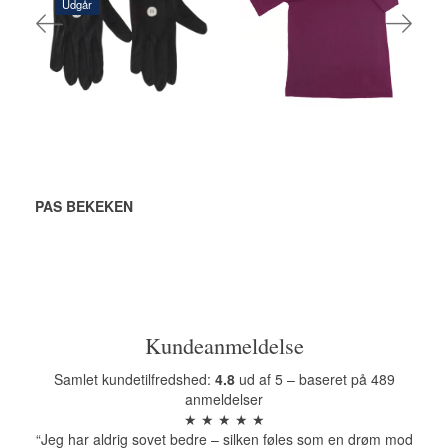
272,00 DKK
3
Udgår
Je bespaart:
48,00 DKK
Je bespaart:
136,00 DKK
J
Bekijk alle opties
Bekijk alle opties
PAS BEKEKEN
Kundeanmeldelse
Samlet kundetilfredshed:
4.8
ud af 5 – baseret på 489
anmeldelser
★ ★ ★ ★ ★
“Jeg har aldrig sovet bedre – silken føles som en drøm mod