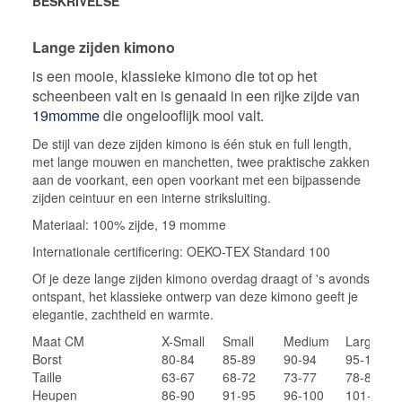
BESKRIVELSE
Lange zijden kimono
is een mooie, klassieke kimono die tot op het
scheenbeen valt en is genaaid in een rijke zijde van
19momme
die ongelooflijk mooi valt.
De stijl van deze zijden kimono is één stuk en full length,
met lange mouwen en manchetten, twee praktische zakken
aan de voorkant, een open voorkant met een bijpassende
zijden ceintuur en een interne striksluiting.
Materiaal: 100% zijde, 19 momme
Internationale certificering: OEKO-TEX Standard 100
Of je deze lange zijden kimono overdag draagt of 's avonds
ontspant, het klassieke ontwerp van deze kimono geeft je
elegantie, zachtheid en warmte.
Maat CM
X-Small
Small
Medium
Large
Borst
80-84
85-89
90-94
95-100
Taille
63-67
68-72
73-77
78-84
Heupen
86-90
91-95
96-100
101-107