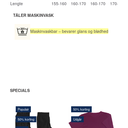
Lengte
155-160
160-170
160-170
170-180
TÅLER MASKINVASK
Maskinvaskbar – bevarer glans og blødhed
SPECIALS
Populair
50% korting
50% korting
Udgår
48,00 DKK
136,00 DKK
1
96,00 DKK