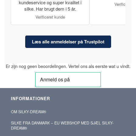
kundeservice og super kvalitet i
Verificeret 
silke. Har brugt dem i 5 år.
Verificeret kunde
Læs alle anmeldelser på Trustpilot
Er zijn nog geen beoordelingen. Vertel ons als eerste wat u vindt.
INFORMATIONER
OM SILKY‑DREAM®
SILKE FRA DANMARK – EU WEBSHOP MED SJÆL SILKY-
DREAM®