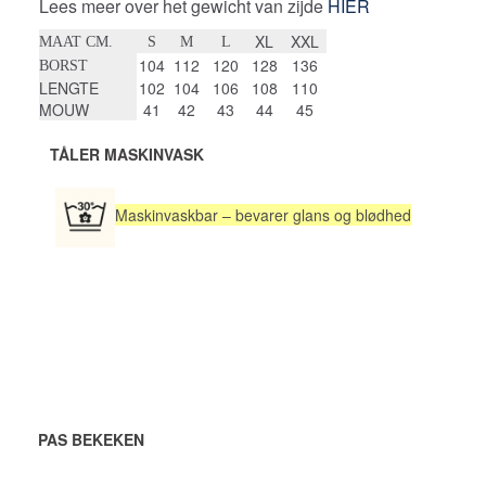
Lees meer over het gewicht van zijde
HIER
XL
XXL
MAAT CM.
S
M
L
104
112
120
128
136
BORST
LENGTE
102
104
106
108
110
MOUW
41
42
43
44
45
TÅLER MASKINVASK
Maskinvaskbar – bevarer glans og blødhed
PAS BEKEKEN