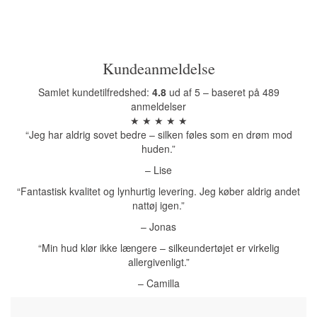
Kundeanmeldelse
Samlet kundetilfredshed:
4.8
ud af 5 – baseret på 489
anmeldelser
★ ★ ★ ★ ★
“Jeg har aldrig sovet bedre – silken føles som en drøm mod
huden.”
– Lise
“Fantastisk kvalitet og lynhurtig levering. Jeg køber aldrig andet
nattøj igen.”
– Jonas
“Min hud klør ikke længere – silkeundertøjet er virkelig
allergivenligt.”
– Camilla