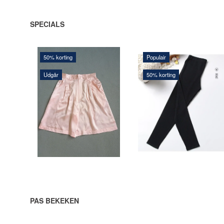
SPECIALS
50% korting
Populair
Udgår
50% korting
106,00 DKK
136,00 DKK
212,00 DKK
272,00 DKK
Je bespaart:
106,00 DKK
Je bespaart:
136,00 DKK
Bekijk alle opties
Bekijk alle opties
PAS BEKEKEN