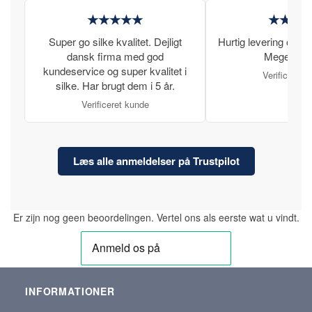
★★★★★
★★★
Super go silke kvalitet. Dejligt
Hurtig levering og læ
dansk firma med god
Meget tilfr
kundeservice og super kvalitet i
Verificeret 
silke. Har brugt dem i 5 år.
Verificeret kunde
Læs alle anmeldelser på Trustpilot
Er zijn nog geen beoordelingen. Vertel ons als eerste wat u vindt.
INFORMATIONER