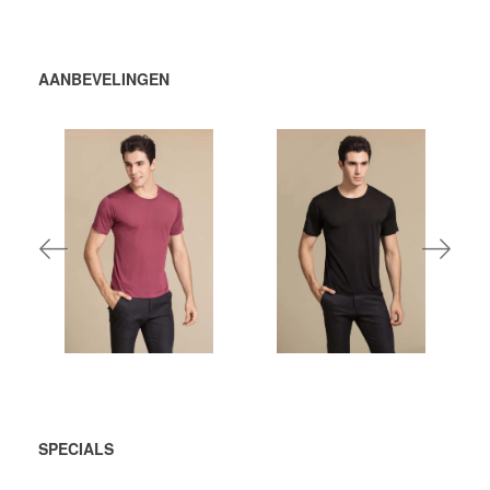
AANBEVELINGEN
448,00 DKK
448,00 DKK per
eenheid
VOEG TOE
VOEG TOE
AAN
AAN
WINKELWAGEN
WINKELWAGEN
SPECIALS