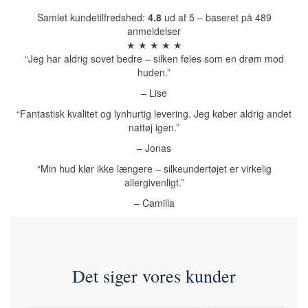
Samlet kundetilfredshed:
4.8
ud af 5 – baseret på 489
anmeldelser
★ ★ ★ ★ ★
“Jeg har aldrig sovet bedre – silken føles som en drøm mod
huden.”
– Lise
“Fantastisk kvalitet og lynhurtig levering. Jeg køber aldrig andet
nattøj igen.”
– Jonas
“Min hud klør ikke længere – silkeundertøjet er virkelig
allergivenligt.”
– Camilla
Det siger vores kunder