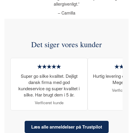
allergivenligt.”
– Camilla
Det siger vores kunder
★★★★★
★★★
Super go silke kvalitet. Dejligt
Hurtig levering og læ
dansk firma med god
Meget tilfr
kundeservice og super kvalitet i
Verificeret 
silke. Har brugt dem i 5 år.
Verificeret kunde
Læs alle anmeldelser på Trustpilot