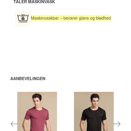
TÅLER MASKINVASK
Maskinvaskbar – bevarer glans og blødhed
AANBEVELINGEN
448,00 DKK
448,00 DKK per
eenheid