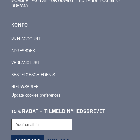
MOMSFRITAGELSE FOR UDVALGTE EU-LANDE HOS SILKY-
DREAM®
KONTO
MIJN ACCOUNT
ADRESBOEK
VERLANGLIJST
BESTELGESCHIEDENIS
NIEUWSBRIEF
Update cookies preferences
15% RABAT – TILMELD NYHEDSBREVET
Voer
email
in