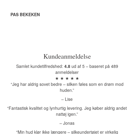
PAS BEKEKEN
Kundeanmeldelse
Samlet kundetilfredshed:
4.8
ud af 5 – baseret på 489
anmeldelser
★ ★ ★ ★ ★
“Jeg har aldrig sovet bedre – silken føles som en drøm mod
huden.”
– Lise
“Fantastisk kvalitet og lynhurtig levering. Jeg køber aldrig andet
nattøj igen.”
– Jonas
“Min hud klør ikke længere – silkeundertøjet er virkelig