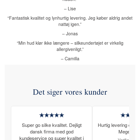
– Lise
“Fantastisk kvalitet og lynhurtig levering. Jeg køber aldrig andet
nattøj igen.”
– Jonas
“Min hud klør ikke længere – silkeundertøjet er virkelig
allergivenligt.”
– Camilla
Det siger vores kunder
★★★★★
★★★
Super go silke kvalitet. Dejligt
Hurtig levering og læ
dansk firma med god
Meget tilfr
kundeservice og super kvalitet i
Verificeret 