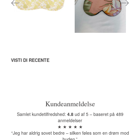
AGGIUNGI
AGGIUNGI
AL CARRELLO
AL CARRELLO
VISTI DI RECENTE
Kundeanmeldelse
Samlet kundetilfredshed:
4.8
ud af 5 – baseret på 489
anmeldelser
★ ★ ★ ★ ★
“Jeg har aldrig sovet bedre – silken føles som en drøm mod
huden.”