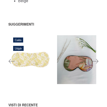
Beige
SUGGERIMENTI
Caldo
Udgår
108,00 DKK
116,00 DKK
AGGIUNGI
AGGIUNGI
AL CARRELLO
AL CARRELLO
VISTI DI RECENTE