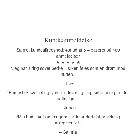
Kundeanmeldelse
Samlet kundetilfredshed:
4.8
ud af 5 – baseret på 489
anmeldelser
★ ★ ★ ★ ★
“Jeg har aldrig sovet bedre – silken føles som en drøm mod
huden.”
– Lise
“Fantastisk kvalitet og lynhurtig levering. Jeg køber aldrig andet
nattøj igen.”
– Jonas
“Min hud klør ikke længere – silkeundertøjet er virkelig
allergivenligt.”
– Camilla