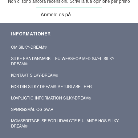
Non ci sono ancora recensioni. Scrivi la tua opinione per primo
INFORMATIONER
OM SILKY‑DREAM®
SILKE FRA DANMARK – EU WEBSHOP MED SJÆL SILKY-
DREAM®
KONTAKT SILKY‑DREAM®
KØB DIN SILKY‑DREAM® RETURLABEL HER
LOVPLIGTIG INFORMATION SILKY-DREAM®
SPØRGSMÅL OG SVAR
MOMSFRITAGELSE FOR UDVALGTE EU-LANDE HOS SILKY-
DREAM®