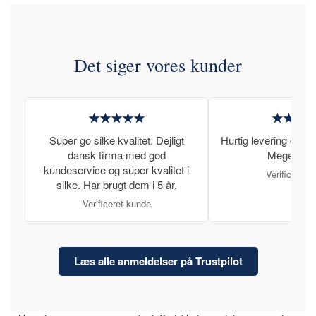
Det siger vores kunder
★★★★★
★★★
Super go silke kvalitet. Dejligt
Hurtig levering og læ
dansk firma med god
Meget tilfr
kundeservice og super kvalitet i
Verificeret 
silke. Har brugt dem i 5 år.
Verificeret kunde
Læs alle anmeldelser på Trustpilot