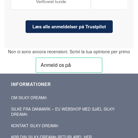
Verificeret kunde
Læs alle anmeldelser på Trustpilot
Non ci sono ancora recensioni. Scrivi la tua opinione per primo
INFORMATIONER
OM SILKY‑DREAM®
SILKE FRA DANMARK – EU WEBSHOP MED SJÆL SILKY-
DREAM®
KONTAKT SILKY‑DREAM®
KØB DIN SILKY‑DREAM® RETURLABEL HER