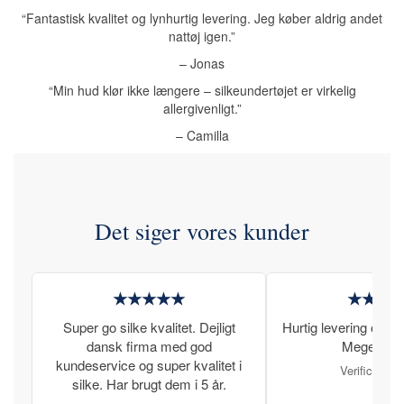
“Fantastisk kvalitet og lynhurtig levering. Jeg køber aldrig andet
nattøj igen.”
– Jonas
“Min hud klør ikke længere – silkeundertøjet er virkelig
allergivenligt.”
– Camilla
Det siger vores kunder
★★★★★
★★★
Super go silke kvalitet. Dejligt
Hurtig levering og læ
dansk firma med god
Meget tilfr
kundeservice og super kvalitet i
Verificeret 
silke. Har brugt dem i 5 år.