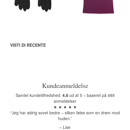
Vedi tutte le
opzioni
Vedi tutte le
opzioni
VISTI DI RECENTE
Kundeanmeldelse
Samlet kundetilfredshed:
4.8
ud af 5 – baseret på 489
anmeldelser
★ ★ ★ ★ ★
“Jeg har aldrig sovet bedre – silken føles som en drøm mod
huden.”
– Lise