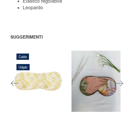
Elastico regolabile
Leopardo
SUGGERIMENTI
Caldo
Udgår
108,00 DKK
116,00 DKK
AGGIUNGI
AGGIUNGI
AL CARRELLO
AL CARRELLO