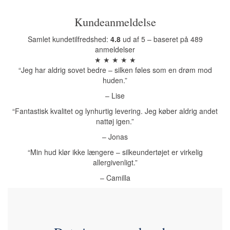
Kundeanmeldelse
Samlet kundetilfredshed:
4.8
ud af 5 – baseret på 489
anmeldelser
★ ★ ★ ★ ★
“Jeg har aldrig sovet bedre – silken føles som en drøm mod
huden.”
– Lise
“Fantastisk kvalitet og lynhurtig levering. Jeg køber aldrig andet
nattøj igen.”
– Jonas
“Min hud klør ikke længere – silkeundertøjet er virkelig
allergivenligt.”
– Camilla