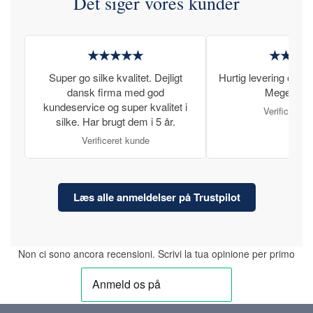
Det siger vores kunder
★★★★★
★★★
Super go silke kvalitet. Dejligt
Hurtig levering og læ
dansk firma med god
Meget tilfr
kundeservice og super kvalitet i
Verificeret 
silke. Har brugt dem i 5 år.
Verificeret kunde
Læs alle anmeldelser på Trustpilot
Non ci sono ancora recensioni. Scrivi la tua opinione per primo