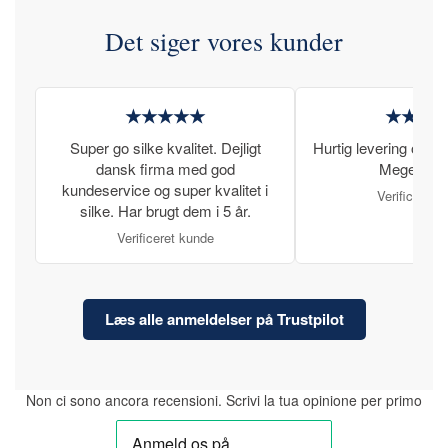
Det siger vores kunder
★★★★★
★★★
Super go silke kvalitet. Dejligt
Hurtig levering og læ
dansk firma med god
Meget tilfr
kundeservice og super kvalitet i
Verificeret 
silke. Har brugt dem i 5 år.
Verificeret kunde
Læs alle anmeldelser på Trustpilot
Non ci sono ancora recensioni. Scrivi la tua opinione per primo