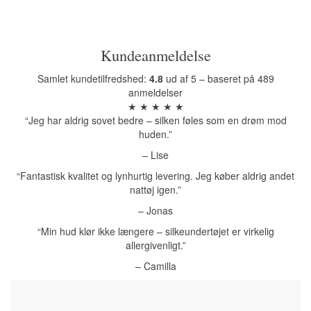
Kundeanmeldelse
Samlet kundetilfredshed:
4.8
ud af 5 – baseret på 489
anmeldelser
★ ★ ★ ★ ★
“Jeg har aldrig sovet bedre – silken føles som en drøm mod
huden.”
– Lise
“Fantastisk kvalitet og lynhurtig levering. Jeg køber aldrig andet
nattøj igen.”
– Jonas
“Min hud klør ikke længere – silkeundertøjet er virkelig
allergivenligt.”
– Camilla