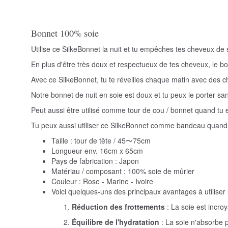
Bonnet 100% soie
Utilise ce SilkeBonnet la nuit et tu empêches tes cheveux de
En plus d'être très doux et respectueux de tes cheveux, le 
Avec ce SilkeBonnet, tu te réveilles chaque matin avec des 
Notre bonnet de nuit en soie est doux et tu peux le porter s
Peut aussi être utilisé comme tour de cou / bonnet quand tu 
Tu peux aussi utiliser ce SilkeBonnet comme bandeau quand 
Taille : tour de tête / 45〜75cm
Longueur env. 16cm x 65cm
Pays de fabrication : Japon
Matériau / composant : 100% soie de mûrier
Couleur : Rose - Marine - Ivoire
Voici quelques-uns des principaux avantages à utiliser
Réduction des frottements
: La soie est incroy
Équilibre de l'hydratation
: La soie n'absorbe p