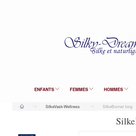
ENFANTS
FEMMES
HOMMES
SilkeVask-Wellness
SilkeBonnet long
Silk