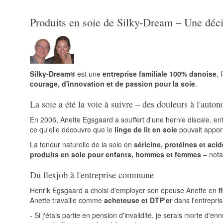
Produits en soie de Silky-Dream – Une déci
Silky-Dream®
est une
entreprise familiale 100% danoise
, 
courage, d'innovation et de passion pour la soie
.
La soie a été la voie à suivre – des douleurs à l'auto
En 2006, Anette Egsgaard a souffert d'une hernie discale, en
ce qu'elle découvre que le
linge de lit en soie
pouvait appor
La teneur naturelle de la soie en
séricine, protéines et aci
produits en soie pour enfants, hommes et femmes
– not
Du flexjob à l'entreprise commune
Henrik Egsgaard a choisi d'employer son épouse Anette en
f
Anette travaille comme
acheteuse et DTP’er
dans l'entrepri
- Si j'étais partie en pension d'invalidité, je serais morte 