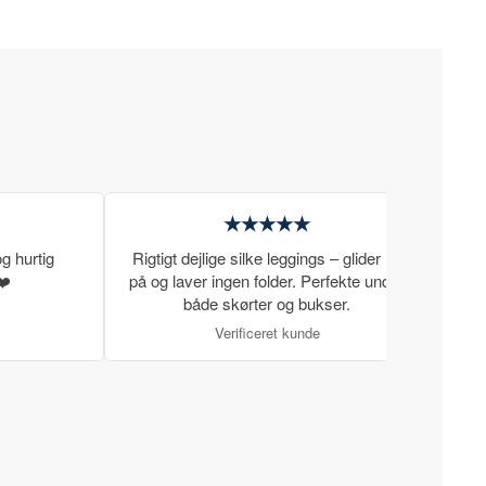
★★★★★
g hurtig
Rigtigt dejlige silke leggings – glider let
Rigti
❤️
på og laver ingen folder. Perfekte under
gode
både skørter og bukser.
Verificeret kunde