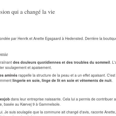
sion qui a changé la vie
fondée par Henrik et Anette Egsgaard à Hedensted. Derrière la boutiqu
nomie
traînant
des douleurs quotidiennes et des troubles du sommeil
. L
ter soulagement et apaisement.
des aminés
rappelle la structure de la peau et a un effet apaisant. C'es
amment
lingerie en soie, linge de lit en soie et vêtements de nuit
.
lexjob
dans leur entreprise naissante. Cela lui a permis de contribuer act
se, basée au Kærvej 9 à Gammelsole.
d'ennui. Je suis soulagée que la commune ait changé d'avis, raconte Anet