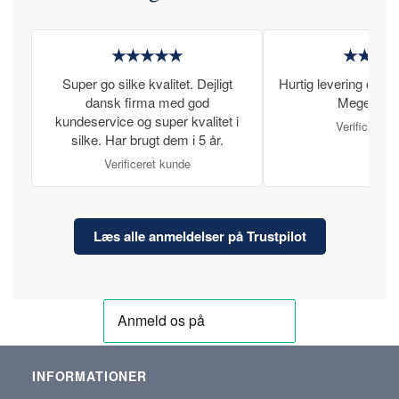
★★★★★
★★★
Super go silke kvalitet. Dejligt
Hurtig levering og læ
dansk firma med god
Meget tilfr
kundeservice og super kvalitet i
Verificeret 
silke. Har brugt dem i 5 år.
Verificeret kunde
Læs alle anmeldelser på Trustpilot
INFORMATIONER