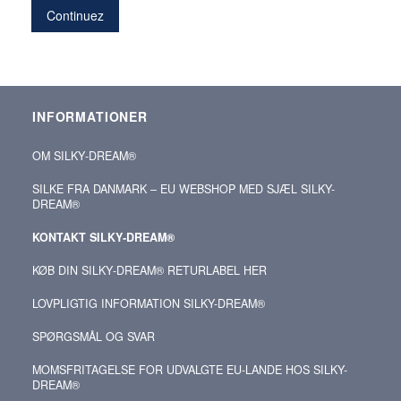
Continuez
INFORMATIONER
OM SILKY‑DREAM®
SILKE FRA DANMARK – EU WEBSHOP MED SJÆL SILKY-
DREAM®
KONTAKT SILKY‑DREAM®
KØB DIN SILKY‑DREAM® RETURLABEL HER
LOVPLIGTIG INFORMATION SILKY-DREAM®
SPØRGSMÅL OG SVAR
MOMSFRITAGELSE FOR UDVALGTE EU-LANDE HOS SILKY-
DREAM®