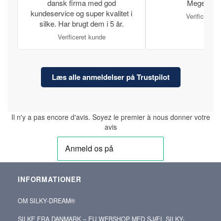
dansk firma med god
Meget tilfr
kundeservice og super kvalitet i
Verificeret 
silke. Har brugt dem i 5 år.
Verificeret kunde
Læs alle anmeldelser på Trustpilot
Il n'y a pas encore d'avis. Soyez le premier à nous donner votre
avis
INFORMATIONER
OM SILKY‑DREAM®
SILKE FRA DANMARK – EU WEBSHOP MED SJÆL SILKY-