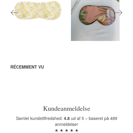
116,00 DKK
108,00 DKK
AJOUTER AU
AJOUTER AU
PANIER
PANIER
RÉCEMMENT VU
Kundeanmeldelse
Samlet kundetilfredshed:
4.8
ud af 5 – baseret på 489
anmeldelser
★ ★ ★ ★ ★