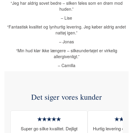
“Jeg har aldrig sovet bedre – silken føles som en drøm mod
huden.”
– Lise
“Fantastisk kvalitet og lynhurtig levering. Jeg køber aldrig andet
nattøj igen.”
– Jonas
“Min hud klør ikke længere – silkeundertøjet er virkelig
allergivenligt.”
– Camilla
Det siger vores kunder
★★★★★
★★★
Super go silke kvalitet. Dejligt
Hurtig levering og læ