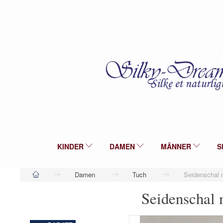
KINDER
DAMEN
MÄNNER
S
Damen
Tuch
Seidenschal m
Seidenschal 