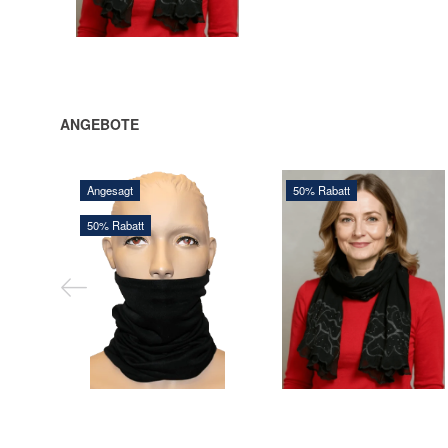
IN DEN
WARENKORB
ANGEBOTE
Angesagt
50% Rabatt
50% Rabatt
160,00 DKK
192,00 DKK
320,00 DKK
384,00 DKK
Sie sparen:
160,00 DKK
Sie sparen:
192,00 DKK
IN DEN
Mehr zeigen
WARENKORB