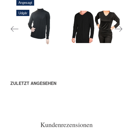
Angesagt
Udgår
632,50 DKK
580,00 DKK
IN DEN
IN DEN
WARENKORB
WARENKORB
ZULETZT ANGESEHEN
Kundenrezensionen