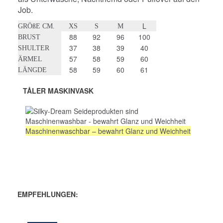
Job.
L
GRÖßE CM.
XS
S
M
88
92
96
100
BRUST
37
38
39
40
SHULTER
57
58
59
60
ÄRMEL
58
59
60
61
LÄNGDE
TÅLER MASKINVASK
Maschinenwaschbar – bewahrt Glanz und Weichheit
EMPFEHLUNGEN: