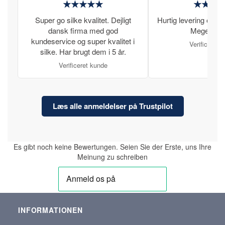
★★★★★
★★★
Super go silke kvalitet. Dejligt
Hurtig levering og læ
dansk firma med god
Meget tilfr
kundeservice og super kvalitet i
Verificeret 
silke. Har brugt dem i 5 år.
Verificeret kunde
Læs alle anmeldelser på Trustpilot
Es gibt noch keine Bewertungen. Seien Sie der Erste, uns Ihre
Meinung zu schreiben
INFORMATIONEN