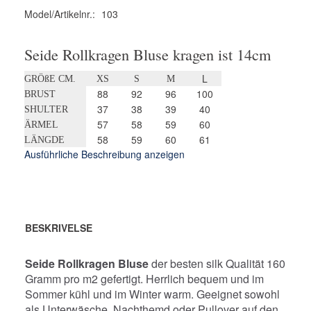
Model/Artikelnr.:
103
Seide Rollkragen Bluse kragen ist 14cm
L
GRÖßE CM.
XS
S
M
88
92
96
100
BRUST
37
38
39
40
SHULTER
57
58
59
60
ÄRMEL
58
59
60
61
LÄNGDE
Ausführliche Beschreibung anzeigen
BESKRIVELSE
Seide Rollkragen Bluse
der besten silk Qualität 160
Gramm pro m2 gefertigt. Herrlich bequem und im
Sommer kühl und im Winter warm. Geeignet sowohl
als Unterwäsche, Nachthemd oder Pullover auf den