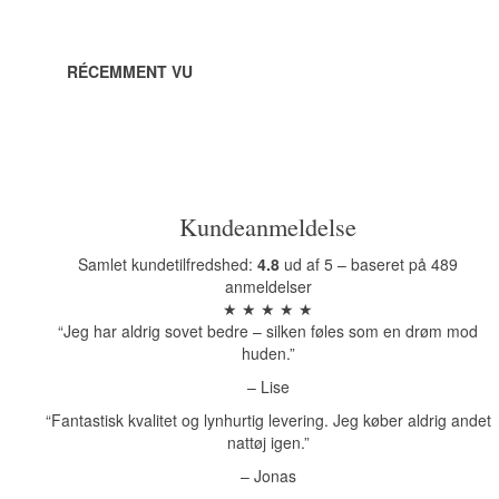
RÉCEMMENT VU
Kundeanmeldelse
Samlet kundetilfredshed:
4.8
ud af 5 – baseret på 489
anmeldelser
★ ★ ★ ★ ★
“Jeg har aldrig sovet bedre – silken føles som en drøm mod
huden.”
– Lise
“Fantastisk kvalitet og lynhurtig levering. Jeg køber aldrig andet
nattøj igen.”
– Jonas