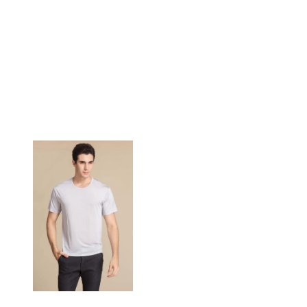
448,00 DKK
AJOUTER
AU
PANIER