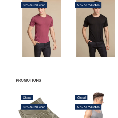
50% de réduction
50% de réduction
224,00 DKK
224,00 DKK par
unité
448,00 DKK
448,00 DKK
Vous sauvegardez:
224,00
Vous sauvegardez:
224,00
DKK
DKK par
unité
AJOUTER
AJOUTER
AU
AU
PANIER
PANIER
PROMOTIONS
Chaud
Chaud
126,00 DKK
158,00 DKK
50% de réduction
50% de réduction
252,00 DKK
316,00 DKK
Vous sauvegardez:
126,00
Vous sauvegardez:
158,00