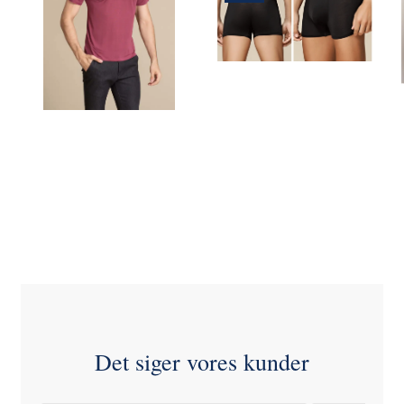
DKK
DKK par
unité
Voir toutes les
Voir toutes les
options
options
Det siger vores kunder