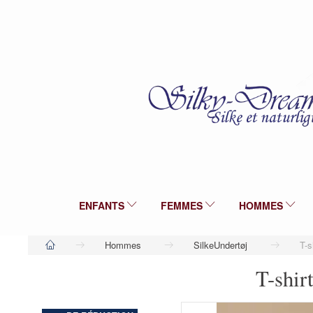
ENFANTS
FEMMES
HOMMES
Hommes
SilkeUndertøj
T-s
T-shirt