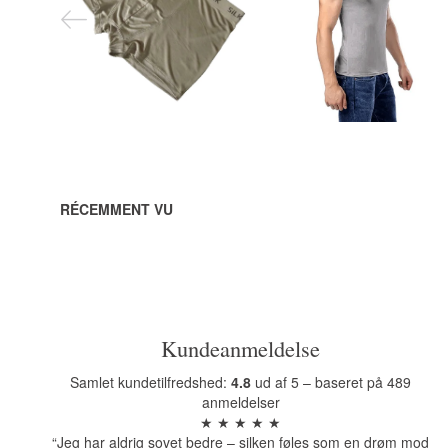
DKK
DKK
Voir toutes les
Voir toutes les
options
options
RÉCEMMENT VU
Kundeanmeldelse
Samlet kundetilfredshed:
4.8
ud af 5 – baseret på 489
anmeldelser
★ ★ ★ ★ ★
“Jeg har aldrig sovet bedre – silken føles som en drøm mod