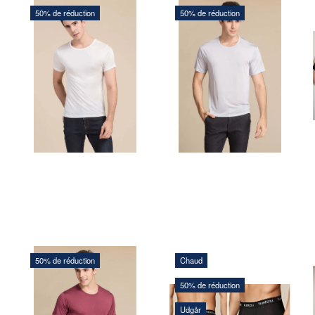
50% de réduction
50% de réduction
224,00 DKK
224,00 DKK
448,00 DKK
448,00 DKK
Vous sauvegardez:
224,00
Vous sauvegardez:
224,00
DKK
DKK
AJOUTER
AJOUTER
AU
AU
PANIER
PANIER
50% de réduction
Chaud
98,00 DKK
50% de réduction
224,00 DKK par
unité
196,00 DKK
448,00 DKK
Vous sauvegardez:
98,00
Udgår
Vous sauvegardez:
224,00