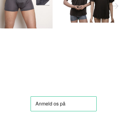
DKK
DKK
DKK
Voir toutes les
Voir toutes les
options
options