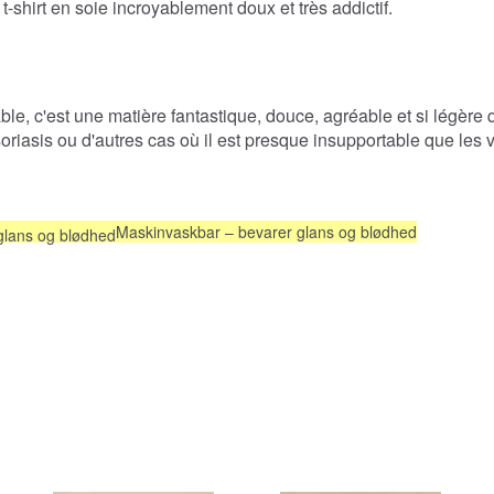
-shirt en soie incroyablement doux et très addictif.
ble, c'est une matière fantastique, douce, agréable et si légère q
 psoriasis ou d'autres cas où il est presque insupportable que le
Maskinvaskbar – bevarer glans og blødhed