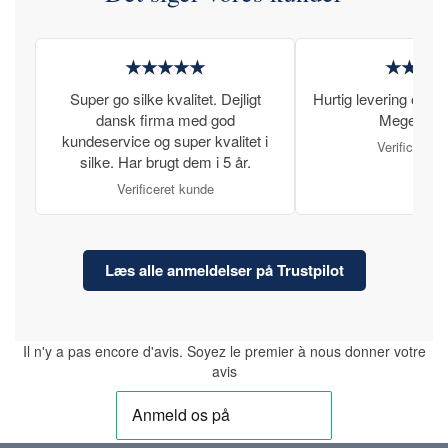
★★★★★
★★★
Super go silke kvalitet. Dejligt
Hurtig levering og læ
dansk firma med god
Meget tilfr
kundeservice og super kvalitet i
Verificeret 
silke. Har brugt dem i 5 år.
Verificeret kunde
Læs alle anmeldelser på Trustpilot
Il n'y a pas encore d'avis. Soyez le premier à nous donner votre
avis