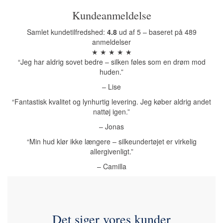
Kundeanmeldelse
Samlet kundetilfredshed:
4.8
ud af 5 – baseret på 489
anmeldelser
★ ★ ★ ★ ★
“Jeg har aldrig sovet bedre – silken føles som en drøm mod
huden.”
– Lise
“Fantastisk kvalitet og lynhurtig levering. Jeg køber aldrig andet
nattøj igen.”
– Jonas
“Min hud klør ikke længere – silkeundertøjet er virkelig
allergivenligt.”
– Camilla
Det siger vores kunder