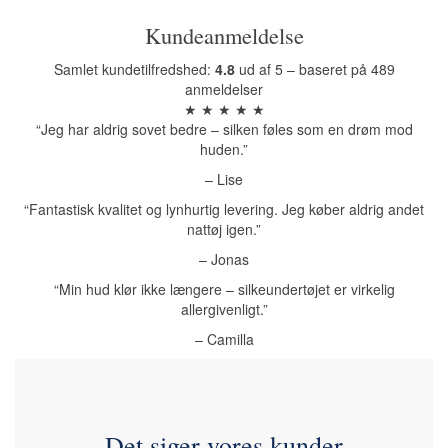
Kundeanmeldelse
Samlet kundetilfredshed:
4.8
ud af 5 – baseret på 489
anmeldelser
★ ★ ★ ★ ★
“Jeg har aldrig sovet bedre – silken føles som en drøm mod
huden.”
– Lise
“Fantastisk kvalitet og lynhurtig levering. Jeg køber aldrig andet
nattøj igen.”
– Jonas
“Min hud klør ikke længere – silkeundertøjet er virkelig
allergivenligt.”
– Camilla
Det siger vores kunder