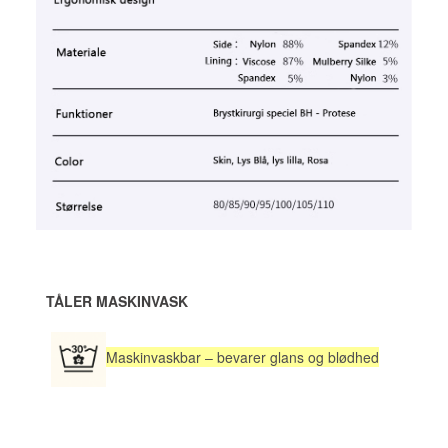
TÅLER MASKINVASK
Maskinvaskbar – bevarer glans og blødhed