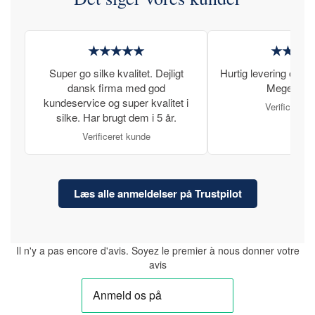
★★★★★
★★★
Super go silke kvalitet. Dejligt
Hurtig levering og læ
dansk firma med god
Meget tilfr
kundeservice og super kvalitet i
Verificeret 
silke. Har brugt dem i 5 år.
Verificeret kunde
Læs alle anmeldelser på Trustpilot
Il n'y a pas encore d'avis. Soyez le premier à nous donner votre
avis