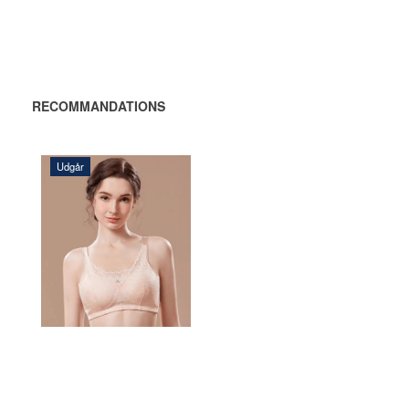
RECOMMANDATIONS
Udgår
336,00 DKK
AJOUTER
AU
PANIER