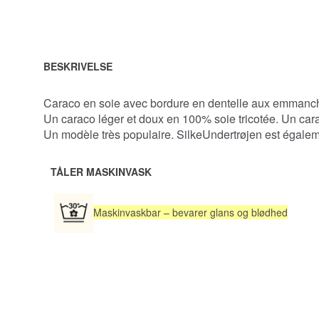
BESKRIVELSE
Caraco en soie avec bordure en dentelle aux emmanchure
Un caraco léger et doux en 100% soie tricotée. Un cara
Un modèle très populaire. SilkeUndertrøjen est égaleme
TÅLER MASKINVASK
Maskinvaskbar – bevarer glans og blødhed