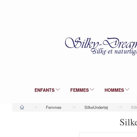
ENFANTS
FEMMES
HOMMES
Femmes
SilkeUndertøj
Sil
Silk