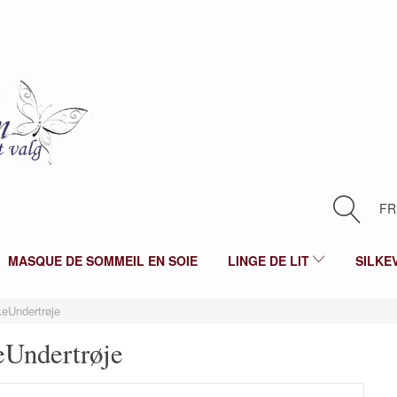
FR
MASQUE DE SOMMEIL EN SOIE
LINGE DE LIT
SILKE
keUndertrøje
eUndertrøje