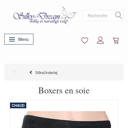
Menu
Basculer la navigation
SilkeUndertøj
Boxers en soie
CHAUD