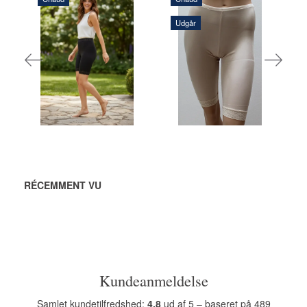
256,00 DKK
Udgår
252,00 DKK
AJOUTER
AU
AJOUTER
PANIER
AU
PANIER
RÉCEMMENT VU
Kundeanmeldelse
Samlet kundetilfredshed:
4.8
ud af 5 – baseret på 489