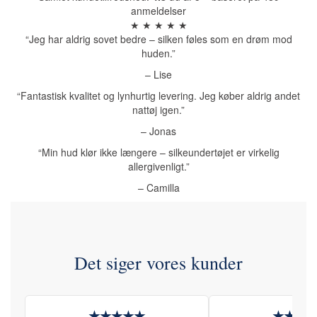
anmeldelser
★ ★ ★ ★ ★
“Jeg har aldrig sovet bedre – silken føles som en drøm mod
huden.”
– Lise
“Fantastisk kvalitet og lynhurtig levering. Jeg køber aldrig andet
nattøj igen.”
– Jonas
“Min hud klør ikke længere – silkeundertøjet er virkelig
allergivenligt.”
– Camilla
Det siger vores kunder
★★★★★
★★★