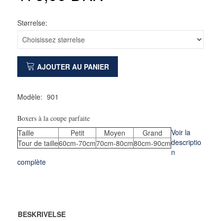
Størrelse:
AJOUTER AU PANIER
Modèle:
901
Boxers à la coupe parfaite
Voir la
Taille
Petit
Moyen
Grand
descriptio
Tour de taille
60cm-70cm
70cm-80cm
80cm-90cm
n
complète
BESKRIVELSE