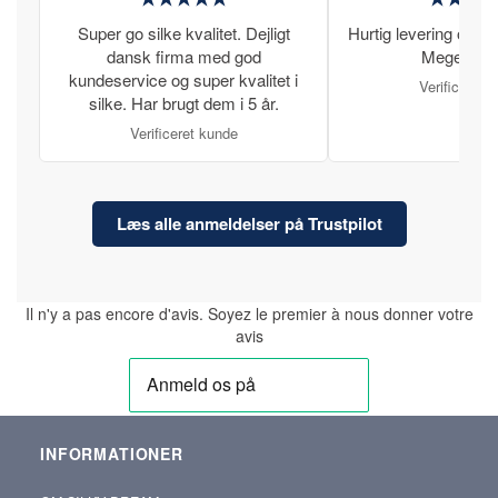
Super go silke kvalitet. Dejligt
Hurtig levering og læ
dansk firma med god
Meget tilfr
kundeservice og super kvalitet i
Verificeret 
silke. Har brugt dem i 5 år.
Verificeret kunde
Læs alle anmeldelser på Trustpilot
Il n'y a pas encore d'avis. Soyez le premier à nous donner votre
avis
INFORMATIONER