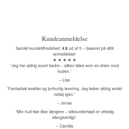
Kundeanmeldelse
Samlet kundetilfredshed:
4.8
ud af 5 – baseret på 489
anmeldelser
★ ★ ★ ★ ★
“Jeg har aldrig sovet bedre – silken føles som en drøm mod
huden.”
– Lise
“Fantastisk kvalitet og lynhurtig levering. Jeg køber aldrig andet
nattøj igen.”
– Jonas
“Min hud klør ikke længere – silkeundertøjet er virkelig
allergivenligt.”
– Camilla