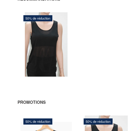
50% de réduction
245,00 DKK
490,00 DKK
Vous sauvegardez:
245,00
DKK
AJOUTER
AU
PANIER
PROMOTIONS
50% de réduction
50% de réduction
120,00 DKK
245,00 DKK