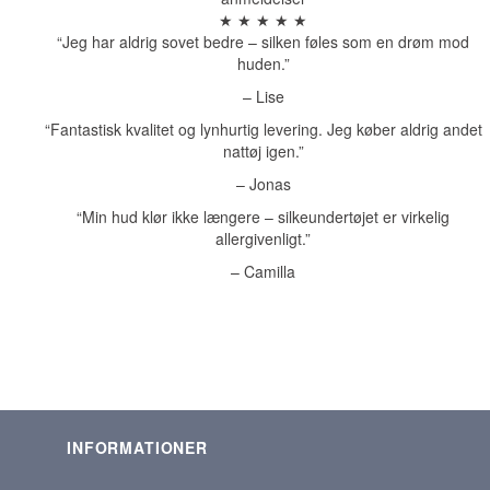
★ ★ ★ ★ ★
“Jeg har aldrig sovet bedre – silken føles som en drøm mod
huden.”
– Lise
“Fantastisk kvalitet og lynhurtig levering. Jeg køber aldrig andet
nattøj igen.”
– Jonas
“Min hud klør ikke længere – silkeundertøjet er virkelig
allergivenligt.”
– Camilla
INFORMATIONER