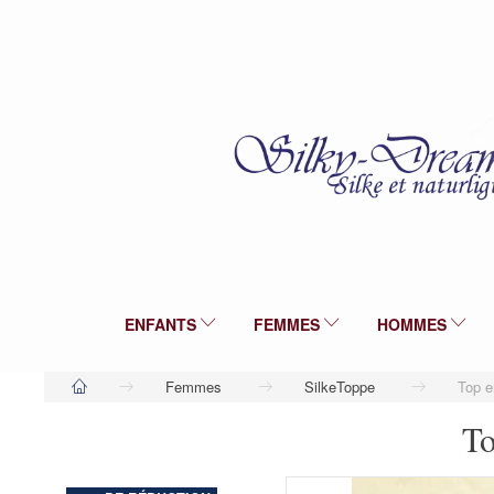
ENFANTS
FEMMES
HOMMES
Femmes
SilkeToppe
Top e
To