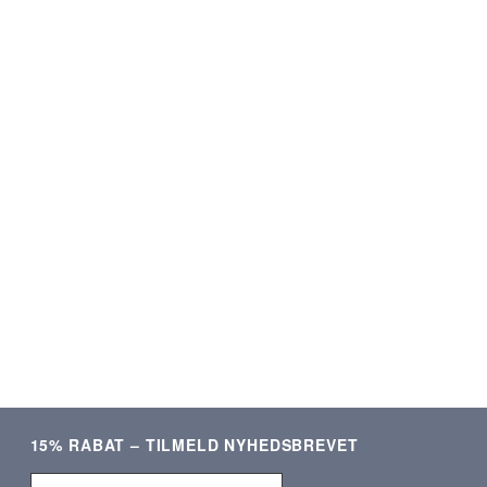
★★★★★
★★★★★
ering og lækre produkter.
Som altid kvalitetsvare og hurti
Meget tilfreds!
ekspedition. ❤️❤️❤️
Verificeret kunde
Verificeret kunde
15% RABAT – TILMELD NYHEDSBREVET
Entrez