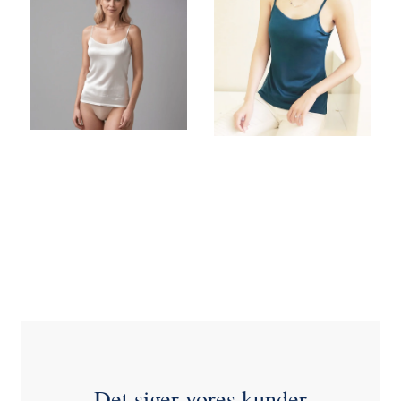
412,50 DKK
336,00 DKK
Vous sauvegardez:
206,25
Vous sauvegardez:
168,00
DKK
DKK
Voir toutes les
Voir toutes les
options
options
Det siger vores kunder