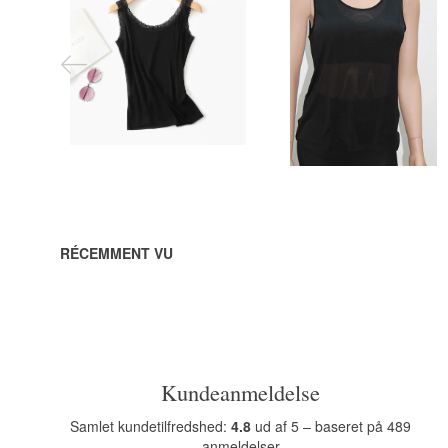
240,00 DKK
490,00 DKK
Vous sauvegardez:
120,00
Vous sauvegardez:
245,00
DKK
DKK
Voir toutes les
Voir toutes les
options
options
RÉCEMMENT VU
Kundeanmeldelse
Samlet kundetilfredshed:
4.8
ud af 5 – baseret på 489
anmeldelser