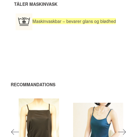
TÅLER MASKINVASK
Maskinvaskbar – bevarer glans og blødhed
RECOMMANDATIONS
376,00 DKK
336,00 DKK