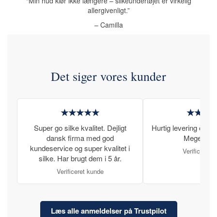
“Min hud klør ikke længere – silkeundertøjet er virkelig
allergivenligt.”
– Camilla
Det siger vores kunder
★★★★★
★★★
Super go silke kvalitet. Dejligt
Hurtig levering og læ
dansk firma med god
Meget tilfr
kundeservice og super kvalitet i
Verificeret 
silke. Har brugt dem i 5 år.
Verificeret kunde
Læs alle anmeldelser på Trustpilot