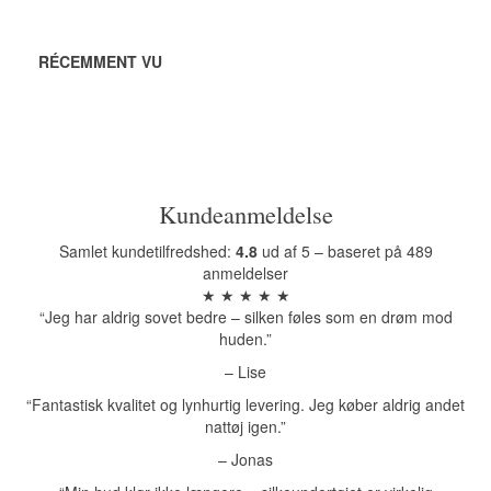
RÉCEMMENT VU
Kundeanmeldelse
Samlet kundetilfredshed:
4.8
ud af 5 – baseret på 489
anmeldelser
★ ★ ★ ★ ★
“Jeg har aldrig sovet bedre – silken føles som en drøm mod
huden.”
– Lise
“Fantastisk kvalitet og lynhurtig levering. Jeg køber aldrig andet
nattøj igen.”
– Jonas