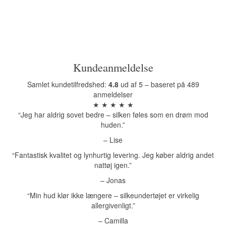
Kundeanmeldelse
Samlet kundetilfredshed:
4.8
ud af 5 – baseret på 489
anmeldelser
★ ★ ★ ★ ★
“Jeg har aldrig sovet bedre – silken føles som en drøm mod
huden.”
– Lise
“Fantastisk kvalitet og lynhurtig levering. Jeg køber aldrig andet
nattøj igen.”
– Jonas
“Min hud klør ikke længere – silkeundertøjet er virkelig
allergivenligt.”
– Camilla