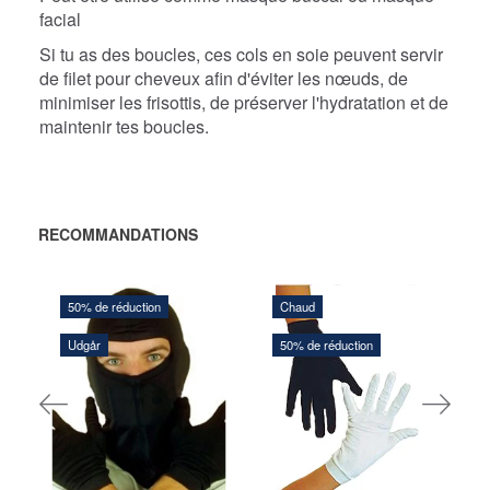
facial
Si tu as des boucles, ces cols en soie peuvent servir
de filet pour cheveux afin d'éviter les nœuds, de
minimiser les frisottis, de préserver l'hydratation et de
maintenir tes boucles.
RECOMMANDATIONS
64,00 DKK
1
50% de réduction
Chaud
128,00 DKK
25
57,60 DKK
Vous sauvegardez:
64,00
Vo
Udgår
50% de réduction
115,20 DKK
DKK
1
Vous sauvegardez:
57,60
DKK
AJOUTER