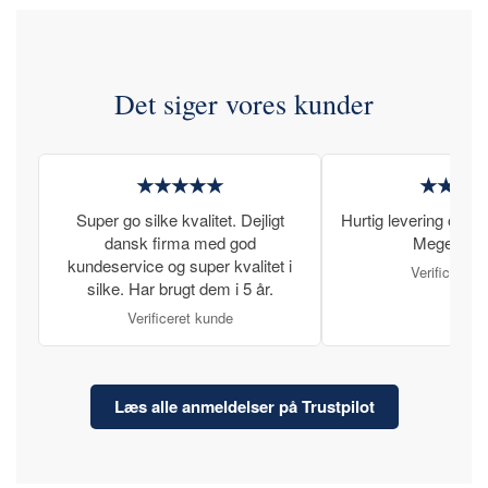
Det siger vores kunder
★★★★★
★★★
Super go silke kvalitet. Dejligt
Hurtig levering og læ
dansk firma med god
Meget tilfr
kundeservice og super kvalitet i
Verificeret 
silke. Har brugt dem i 5 år.
Verificeret kunde
Læs alle anmeldelser på Trustpilot