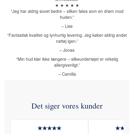
★ ★ ★ ★ ★
“Jeg har aldrig sovet bedre – silken føles som en drøm mod
huden.”
– Lise
“Fantastisk kvalitet og lynhurtig levering. Jeg køber aldrig andet
nattøj igen.”
– Jonas
“Min hud klør ikke længere – silkeundertøjet er virkelig
allergivenligt.”
– Camilla
Det siger vores kunder
★★★★★
★★★