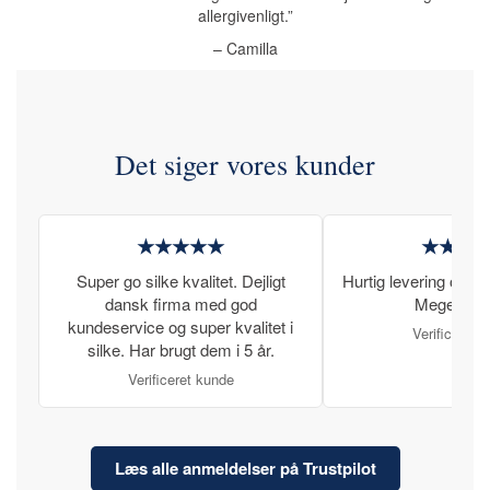
allergivenligt.”
– Camilla
Det siger vores kunder
★★★★★
★★★
Super go silke kvalitet. Dejligt
Hurtig levering og læ
dansk firma med god
Meget tilfr
kundeservice og super kvalitet i
Verificeret 
silke. Har brugt dem i 5 år.
Verificeret kunde
Læs alle anmeldelser på Trustpilot