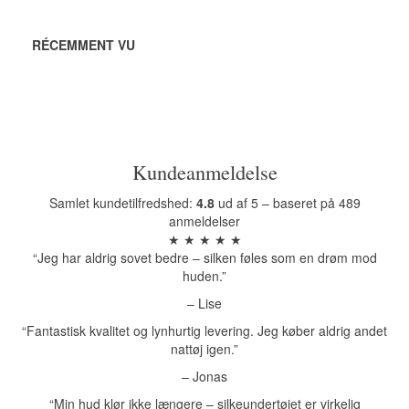
RÉCEMMENT VU
Kundeanmeldelse
Samlet kundetilfredshed:
4.8
ud af 5 – baseret på 489
anmeldelser
★ ★ ★ ★ ★
“Jeg har aldrig sovet bedre – silken føles som en drøm mod
huden.”
– Lise
“Fantastisk kvalitet og lynhurtig levering. Jeg køber aldrig andet
nattøj igen.”
– Jonas
“Min hud klør ikke længere – silkeundertøjet er virkelig