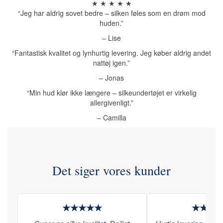
★ ★ ★ ★ ★
“Jeg har aldrig sovet bedre – silken føles som en drøm mod
huden.”
– Lise
“Fantastisk kvalitet og lynhurtig levering. Jeg køber aldrig andet
nattøj igen.”
– Jonas
“Min hud klør ikke længere – silkeundertøjet er virkelig
allergivenligt.”
– Camilla
Det siger vores kunder
★★★★★
★★★