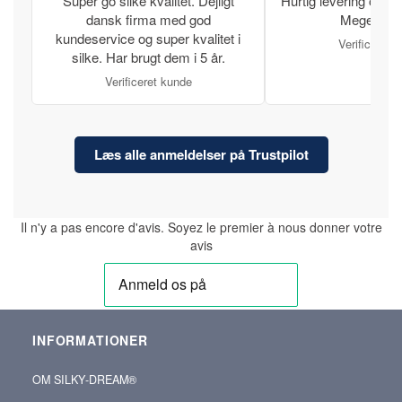
Super go silke kvalitet. Dejligt
Hurtig levering og læ
dansk firma med god
Meget tilfr
kundeservice og super kvalitet i
Verificeret 
silke. Har brugt dem i 5 år.
Verificeret kunde
Læs alle anmeldelser på Trustpilot
Il n'y a pas encore d'avis. Soyez le premier à nous donner votre
avis
INFORMATIONER
OM SILKY‑DREAM®