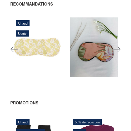
RECOMMANDATIONS
Chaud
Udgår
116,00 DKK
108,00 DKK
AJOUTER AU
AJOUTER AU
PANIER
PANIER
PROMOTIONS
Chaud
50% de réduction
48,00 DKK