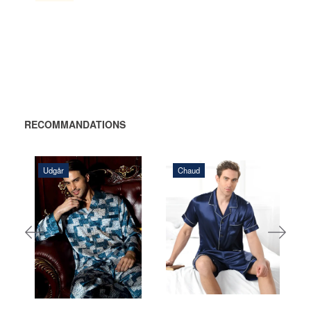
RECOMMANDATIONS
Udgår
Chaud
1.320,00 DKK
1.925,00 DKK
AJOUTER AU
AJOUTER
PANIER
AU
PANIER