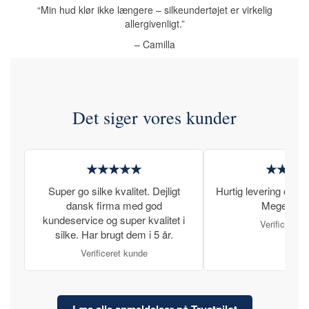
“Min hud klør ikke længere – silkeundertøjet er virkelig
allergivenligt.”
– Camilla
Det siger vores kunder
★★★★★
★★★
Super go silke kvalitet. Dejligt
Hurtig levering og læ
dansk firma med god
Meget tilfr
kundeservice og super kvalitet i
Verificeret 
silke. Har brugt dem i 5 år.
Verificeret kunde
Læs alle anmeldelser på Trustpilot