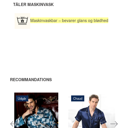
TÅLER MASKINVASK
Maskinvaskbar – bevarer glans og blødhed
RECOMMANDATIONS
Udgår
Chaud
1.320,00 DKK
1.925,00 DKK