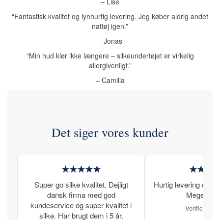
– Lise
“Fantastisk kvalitet og lynhurtig levering. Jeg køber aldrig andet
nattøj igen.”
– Jonas
“Min hud klør ikke længere – silkeundertøjet er virkelig
allergivenligt.”
– Camilla
Det siger vores kunder
★★★★★
★★★
Super go silke kvalitet. Dejligt
Hurtig levering og læ
dansk firma med god
Meget tilfr
kundeservice og super kvalitet i
Verificeret 
silke. Har brugt dem i 5 år.