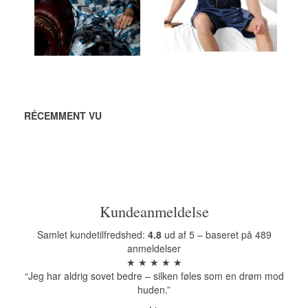
AJOUTER AU
AJOUTER
PANIER
AU
PANIER
RÉCEMMENT VU
Kundeanmeldelse
Samlet kundetilfredshed:
4.8
ud af 5 – baseret på 489
anmeldelser
★ ★ ★ ★ ★
“Jeg har aldrig sovet bedre – silken føles som en drøm mod
huden.”