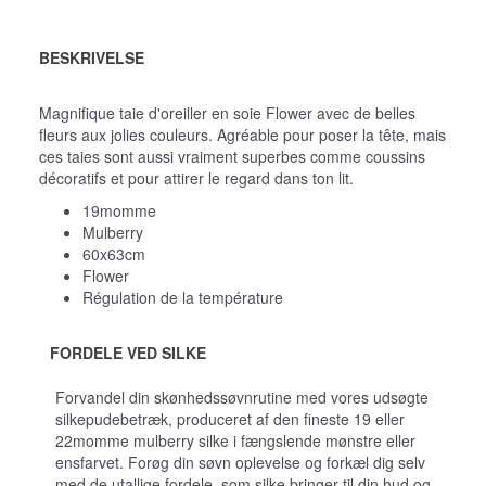
BESKRIVELSE
Magnifique taie d'oreiller en soie Flower avec de belles
fleurs aux jolies couleurs. Agréable pour poser la tête, mais
ces taies sont aussi vraiment superbes comme coussins
décoratifs et pour attirer le regard dans ton lit.
19momme
Mulberry
60x63cm
Flower
Régulation de la température
FORDELE VED SILKE
Forvandel din skønhedssøvnrutine med vores udsøgte
silkepudebetræk, produceret af den fineste 19 eller
22momme mulberry silke i fængslende mønstre eller
ensfarvet. Forøg din søvn oplevelse og forkæl dig selv
med de utallige fordele, som silke bringer til din hud og