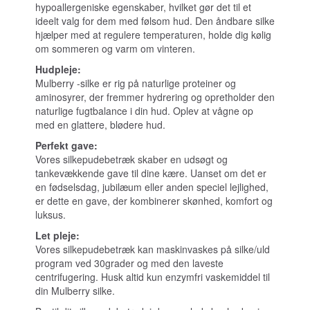
hypoallergeniske egenskaber, hvilket gør det til et
ideelt valg for dem med følsom hud. Den åndbare silke
hjælper med at regulere temperaturen, holde dig kølig
om sommeren og varm om vinteren.
Hudpleje:
Mulberry -silke er rig på naturlige proteiner og
aminosyrer, der fremmer hydrering og opretholder den
naturlige fugtbalance i din hud. Oplev at vågne op
med en glattere, blødere hud.
Perfekt gave:
Vores silkepudebetræk skaber en udsøgt og
tankevækkende gave til dine kære. Uanset om det er
en fødselsdag, jubilæum eller anden speciel lejlighed,
er dette en gave, der kombinerer skønhed, komfort og
luksus.
Let pleje:
Vores silkepudebetræk kan maskinvaskes på silke/uld
program ved 30grader og med den laveste
centrifugering. Husk altid kun enzymfri vaskemiddel til
din Mulberry silke.