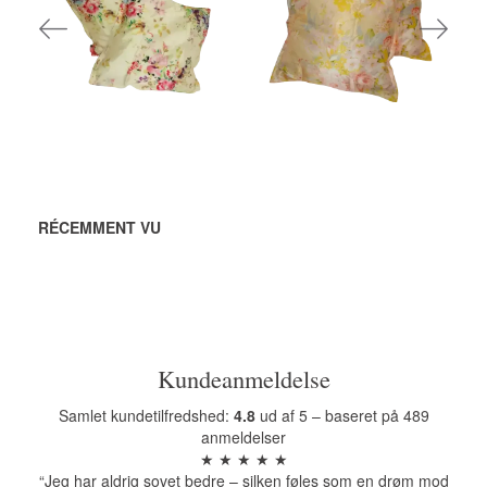
AJOUTER AU
AJOUTER AU
PANIER
PANIER
RÉCEMMENT VU
Kundeanmeldelse
Samlet kundetilfredshed:
4.8
ud af 5 – baseret på 489
anmeldelser
★ ★ ★ ★ ★
“Jeg har aldrig sovet bedre – silken føles som en drøm mod