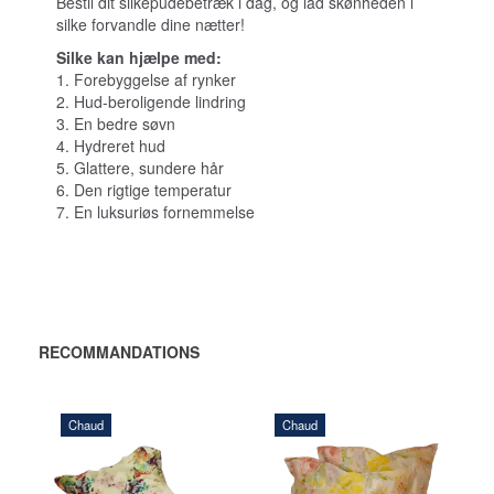
Bestil dit silkepudebetræk i dag, og lad skønheden i
silke forvandle dine nætter!
Silke kan hjælpe med:
1. Forebyggelse af rynker
2. Hud-beroligende lindring
3. En bedre søvn
4. Hydreret hud
5. Glattere, sundere hår
6. Den rigtige temperatur
7. En luksuriøs fornemmelse
RECOMMANDATIONS
Chaud
Chaud
455,00 DKK
455,00 DKK