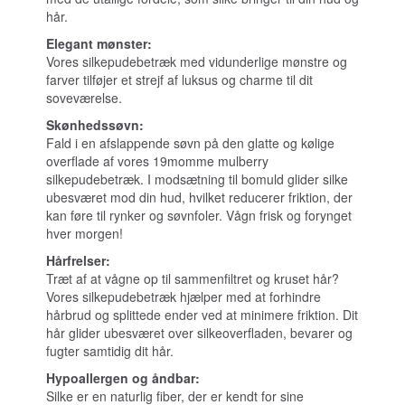
hår.
Elegant mønster:
Vores silkepudebetræk med vidunderlige mønstre og
farver tilføjer et strejf af luksus og charme til dit
soveværelse.
Skønhedssøvn:
Fald i en afslappende søvn på den glatte og kølige
overflade af vores 19momme mulberry
silkepudebetræk. I modsætning til bomuld glider silke
ubesværet mod din hud, hvilket reducerer friktion, der
kan føre til rynker og søvnfoler. Vågn frisk og forynget
hver morgen!
Hårfrelser:
Træt af at vågne op til sammenfiltret og kruset hår?
Vores silkepudebetræk hjælper med at forhindre
hårbrud og splittede ender ved at minimere friktion. Dit
hår glider ubesværet over silkeoverfladen, bevarer og
fugter samtidig dit hår.
Hypoallergen og åndbar:
Silke er en naturlig fiber, der er kendt for sine