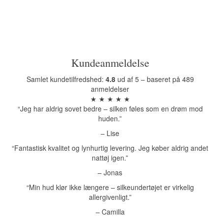
Kundeanmeldelse
Samlet kundetilfredshed:
4.8
ud af 5 – baseret på 489
anmeldelser
★ ★ ★ ★ ★
“Jeg har aldrig sovet bedre – silken føles som en drøm mod
huden.”
– Lise
“Fantastisk kvalitet og lynhurtig levering. Jeg køber aldrig andet
nattøj igen.”
– Jonas
“Min hud klør ikke længere – silkeundertøjet er virkelig
allergivenligt.”
– Camilla