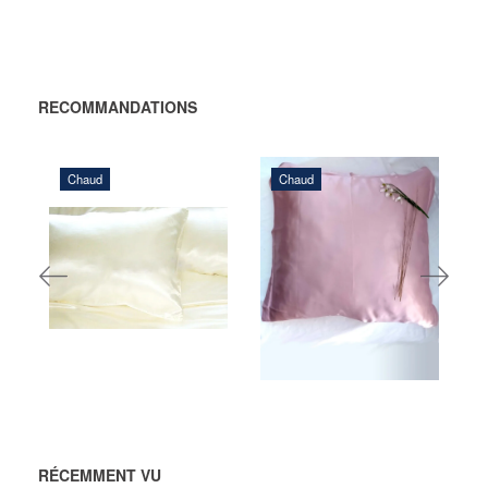
RECOMMANDATIONS
Chaud
Chaud
324,00 DKK
468,00 DKK
AJOUTER
AJOUTER AU
AU
PANIER
PANIER
RÉCEMMENT VU