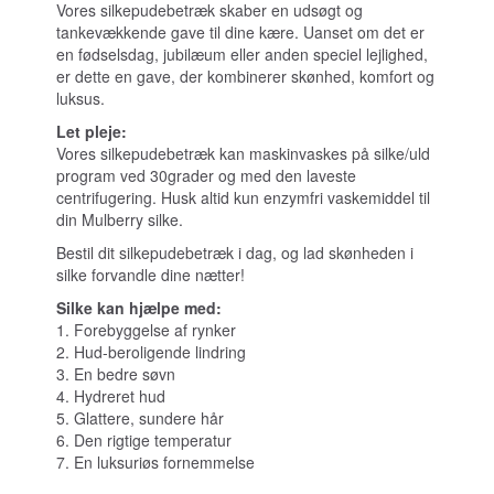
Vores silkepudebetræk skaber en udsøgt og
tankevækkende gave til dine kære. Uanset om det er
en fødselsdag, jubilæum eller anden speciel lejlighed,
er dette en gave, der kombinerer skønhed, komfort og
luksus.
Let pleje:
Vores silkepudebetræk kan maskinvaskes på silke/uld
program ved 30grader og med den laveste
centrifugering. Husk altid kun enzymfri vaskemiddel til
din Mulberry silke.
Bestil dit silkepudebetræk i dag, og lad skønheden i
silke forvandle dine nætter!
Silke kan hjælpe med:
1. Forebyggelse af rynker
2. Hud-beroligende lindring
3. En bedre søvn
4. Hydreret hud
5. Glattere, sundere hår
6. Den rigtige temperatur
7. En luksuriøs fornemmelse