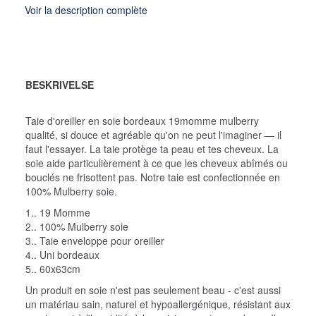
Voir la description complète
BESKRIVELSE
Taie d'oreiller en soie bordeaux 19momme mulberry
qualité, si douce et agréable qu'on ne peut l'imaginer — il
faut l'essayer.
La taie protège ta peau et tes cheveux. La
soie aide particulièrement à ce que les cheveux abîmés ou
bouclés ne frisottent pas. Notre taie est confectionnée en
100% Mulberry soie.
1.. 19 Momme
2.. 100% Mulberry soie
3.. Taie enveloppe pour oreiller
4.. Uni bordeaux
5.. 60x63cm
Un produit en soie n'est pas seulement beau - c'est aussi
un matériau sain, naturel et hypoallergénique, résistant aux