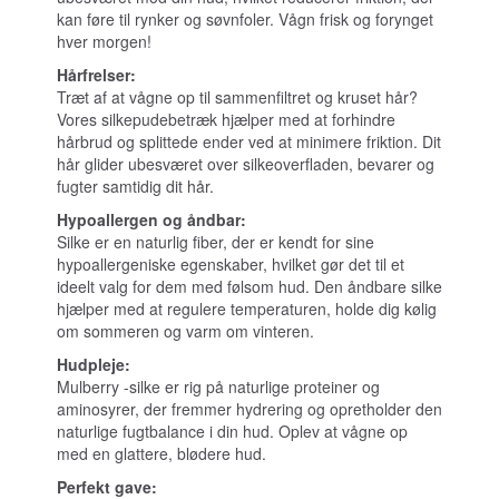
kan føre til rynker og søvnfoler. Vågn frisk og forynget
hver morgen!
Hårfrelser:
Træt af at vågne op til sammenfiltret og kruset hår?
Vores silkepudebetræk hjælper med at forhindre
hårbrud og splittede ender ved at minimere friktion. Dit
hår glider ubesværet over silkeoverfladen, bevarer og
fugter samtidig dit hår.
Hypoallergen og åndbar:
Silke er en naturlig fiber, der er kendt for sine
hypoallergeniske egenskaber, hvilket gør det til et
ideelt valg for dem med følsom hud. Den åndbare silke
hjælper med at regulere temperaturen, holde dig kølig
om sommeren og varm om vinteren.
Hudpleje:
Mulberry -silke er rig på naturlige proteiner og
aminosyrer, der fremmer hydrering og opretholder den
naturlige fugtbalance i din hud. Oplev at vågne op
med en glattere, blødere hud.
Perfekt gave: