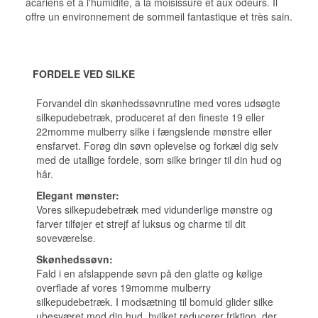
acariens et à l'humidité, à la moisissure et aux odeurs. Il
offre un environnement de sommeil fantastique et très sain.
FORDELE VED SILKE
Forvandel din skønhedssøvnrutine med vores udsøgte
silkepudebetræk, produceret af den fineste 19 eller
22momme mulberry silke i fængslende mønstre eller
ensfarvet. Forøg din søvn oplevelse og forkæl dig selv
med de utallige fordele, som silke bringer til din hud og
hår.
Elegant mønster:
Vores silkepudebetræk med vidunderlige mønstre og
farver tilføjer et strejf af luksus og charme til dit
soveværelse.
Skønhedssøvn:
Fald i en afslappende søvn på den glatte og kølige
overflade af vores 19momme mulberry
silkepudebetræk. I modsætning til bomuld glider silke
ubesværet mod din hud, hvilket reducerer friktion, der