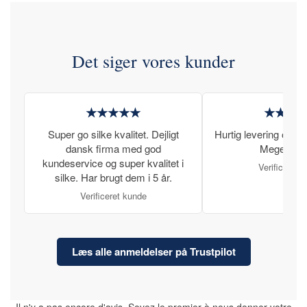
Det siger vores kunder
★★★★★
★★★
Super go silke kvalitet. Dejligt
Hurtig levering og læ
dansk firma med god
Meget tilfr
kundeservice og super kvalitet i
Verificeret 
silke. Har brugt dem i 5 år.
Verificeret kunde
Læs alle anmeldelser på Trustpilot
Il n'y a pas encore d'avis. Soyez le premier à nous donner votre