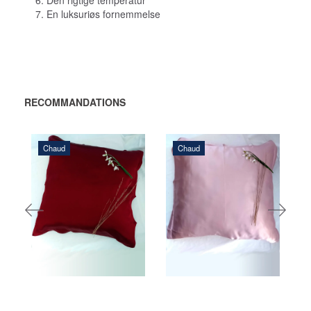
7. En luksuriøs fornemmelse
RECOMMANDATIONS
Chaud
Chaud
468,00 DKK
468,00 DKK
AJOUTER AU
AJOUTER AU
PANIER
PANIER