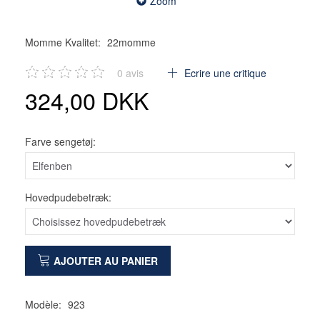
Zoom
Momme Kvalitet:
22momme
0
avis
Ecrire une critique
324,00 DKK
Farve sengetøj:
Hovedpudebetræk:
AJOUTER AU PANIER
Modèle:
923