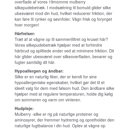
overflade af vores 19momme mulberry
silkepudebetræk. I modsætning til bomuld glider silke
ubesværet mod din hud, hvilket reducerer friktion, der
kan føre til rynker og søvnfoler. Vågn frisk og forynget
hver morgen!
Hårfrelser:
Træt af at vågne op til sammenfiltret og kruset hår?
Vores silkepudebetræk hjælper med at forhindre
hårbrud og splittede ender ved at minimere friktion. Dit
hår glider ubesværet over silkeoverfladen, bevarer og
fugter samtidig dit hår.
Hypoallergen og åndbar:
Silke er en naturlig fiber, der er kendt for sine
hypoallergeniske egenskaber, hvilket gør det til et
ideelt valg for dem med følsom hud. Den åndbare silke
hjælper med at regulere temperaturen, holde dig kølig
om sommeren og varm om vinteren.
Hudpleje:
Mulberry -silke er rig på naturlige proteiner og
aminosyrer, der fremmer hydrering og opretholder den
naturlige fugtbalance i din hud. Oplev at vågne op