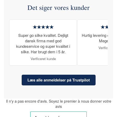
Det siger vores kunder
★★★★★
★★★
Super go silke kvalitet. Dejligt
Hurtig levering og læ
dansk firma med god
Meget tilfr
kundeservice og super kvalitet i
Verificeret 
silke. Har brugt dem i 5 år.
Verificeret kunde
Læs alle anmeldelser på Trustpilot
Il n'y a pas encore d'avis. Soyez le premier à nous donner votre
avis