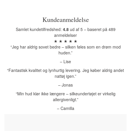
Kundeanmeldelse
Samlet kundetilfredshed:
4.8
ud af 5 – baseret på 489
anmeldelser
★ ★ ★ ★ ★
“Jeg har aldrig sovet bedre – silken føles som en drøm mod
huden.”
– Lise
“Fantastisk kvalitet og lynhurtig levering. Jeg køber aldrig andet
nattøj igen.”
– Jonas
“Min hud klør ikke længere – silkeundertøjet er virkelig
allergivenligt.”
– Camilla