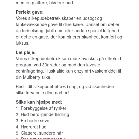
med en glattere, blødere hud.
Perfekt gave:
Vores silkepudebetræk skaber en udsøgt og
tankevækkende gave til dine kære. Uanset om det er
en fødselsdag, jubilæum eller anden speciel lejlighed,
er dette en gave, der kombinerer skønhed, komfort og
luksus.
Let pleje:
Vores silkepudebetræk kan maskinvaskes på silke/uld
program ved 30grader og med den laveste
centrifugering. Husk altid kun enzymfri vaskemiddel til
din Mulberry silke.
Bestil dit silkepudebetræk i dag, og lad skønheden i
silke forvandle dine nætter!
Silke kan hjælpe med:
1. Forebyggelse af rynker
2. Hud-beroligende lindring
3. En bedre søvn
4. Hydreret hud
5. Glattere, sundere hår
6. Den rigtige temperatur