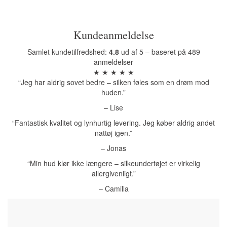
Kundeanmeldelse
Samlet kundetilfredshed:
4.8
ud af 5 – baseret på 489
anmeldelser
★ ★ ★ ★ ★
“Jeg har aldrig sovet bedre – silken føles som en drøm mod
huden.”
– Lise
“Fantastisk kvalitet og lynhurtig levering. Jeg køber aldrig andet
nattøj igen.”
– Jonas
“Min hud klør ikke længere – silkeundertøjet er virkelig
allergivenligt.”
– Camilla