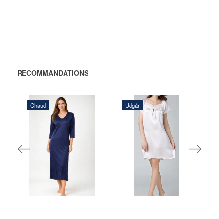
RECOMMANDATIONS
Chaud
Udgår
984,00 DKK
520,00 DKK
AJOUTER
AJOUTER
AU
AU
PANIER
PANIER