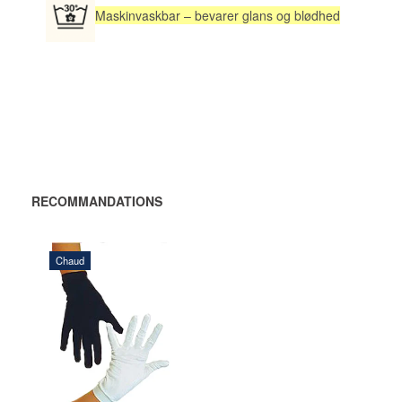
Maskinvaskbar – bevarer glans og blødhed
RECOMMANDATIONS
Chaud
128,00 DKK
AJOUTER
AU