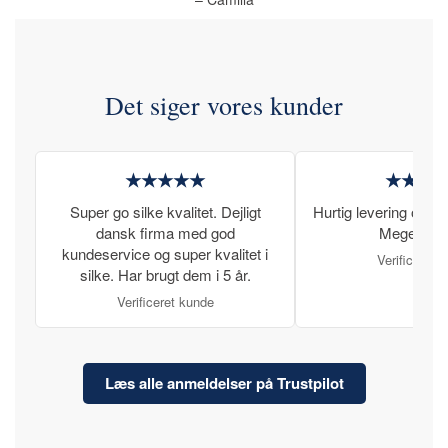
Det siger vores kunder
★★★★★
★★★
Super go silke kvalitet. Dejligt
Hurtig levering og læ
dansk firma med god
Meget tilfr
kundeservice og super kvalitet i
Verificeret 
silke. Har brugt dem i 5 år.
Verificeret kunde
Læs alle anmeldelser på Trustpilot