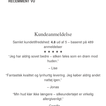
RÉCEMMENT VU
Kundeanmeldelse
Samlet kundetilfredshed:
4.8
ud af 5 – baseret på 489
anmeldelser
★ ★ ★ ★ ★
“Jeg har aldrig sovet bedre – silken føles som en drøm mod
huden.”
– Lise
“Fantastisk kvalitet og lynhurtig levering. Jeg køber aldrig andet
nattøj igen.”
– Jonas
“Min hud klør ikke længere – silkeundertøjet er virkelig
allergivenligt.”
– Camilla