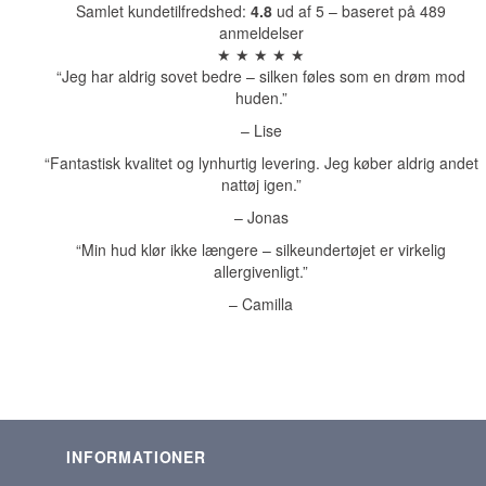
Samlet kundetilfredshed:
4.8
ud af 5 – baseret på 489
anmeldelser
★ ★ ★ ★ ★
“Jeg har aldrig sovet bedre – silken føles som en drøm mod
huden.”
– Lise
“Fantastisk kvalitet og lynhurtig levering. Jeg køber aldrig andet
nattøj igen.”
– Jonas
“Min hud klør ikke længere – silkeundertøjet er virkelig
allergivenligt.”
– Camilla
INFORMATIONER