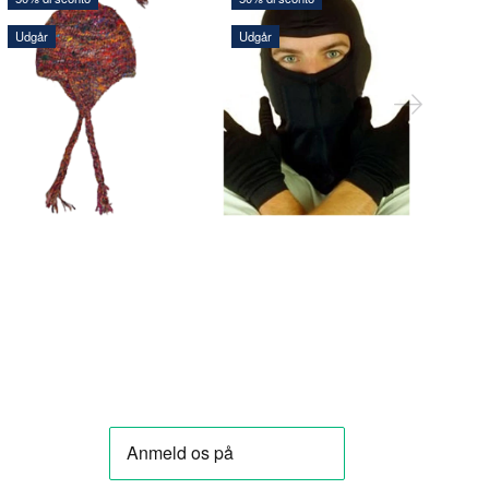
56,00 DKK
Udgår
Udgår
Udg
57,60 DKK
120,
112,00 DKK
115,20 DKK
240,0
Risparmi xxx:
56,00 DKK
Risparmi xxx:
57,60 DKK
Rispa
AGGIUNGI AL
AGGIUNGI AL
CARRELLO
CARRELLO