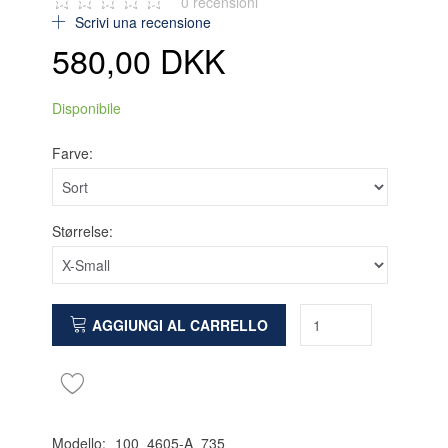
0
recensioni
Scrivi una recensione
580,00 DKK
Disponibile
Farve:
Størrelse:
AGGIUNGI AL CARRELLO
Modello:
100_4605-A_735