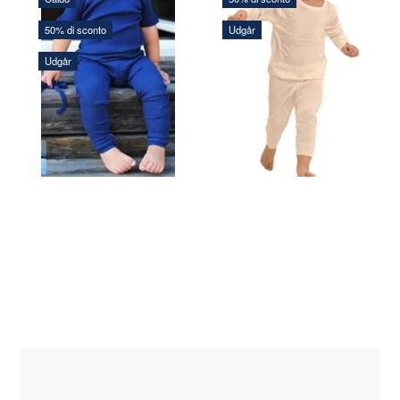
50% di sconto
Udgår
166,25 DKK
173,75 DKK
Udgår
332,50 DKK
347,50 DKK
Risparmi xxx:
166,25 DKK
Risparmi xxx:
173,75 DKK
Vedi tutte le opzioni
Vedi tutte le opzioni