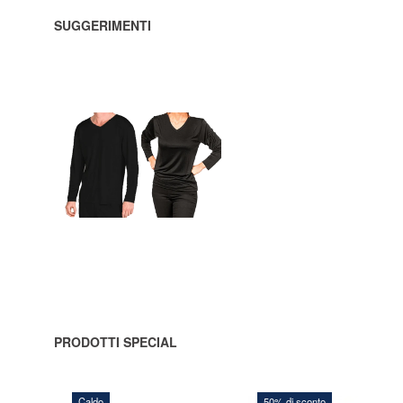
SUGGERIMENTI
632,50 DKK
AGGIUNGI
AL
CARRELLO
PRODOTTI SPECIAL
Caldo
50% di sconto