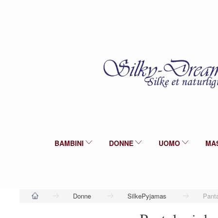
BAMBINI
DONNE
UOMO
MA
Donne
SilkePyjamas
Panta