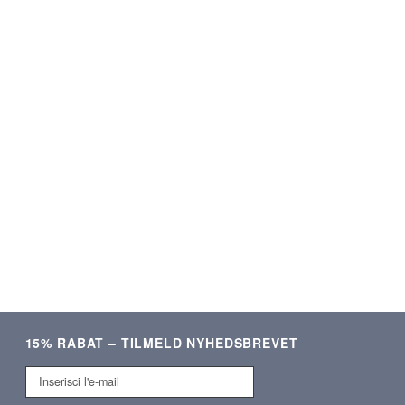
★★★★★
★★★★★
ering og lækre produkter.
Som altid kvalitetsvare og hurti
Meget tilfreds!
ekspedition. ❤️❤️❤️
Verificeret kunde
Verificeret kunde
15% RABAT – TILMELD NYHEDSBREVET
Inserisci
l'e-
mail