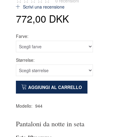
0
recensioni
Scrivi una recensione
772,00 DKK
Farve:
Størrelse:
AGGIUNGI AL CARRELLO
Modello:
944
Pantaloni da notte in seta