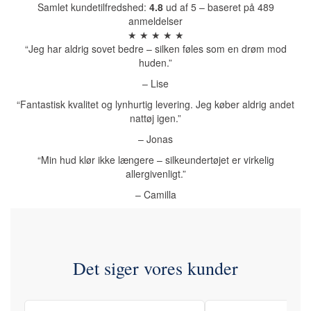
Samlet kundetilfredshed:
4.8
ud af 5 – baseret på 489
anmeldelser
★ ★ ★ ★ ★
“Jeg har aldrig sovet bedre – silken føles som en drøm mod
huden.”
– Lise
“Fantastisk kvalitet og lynhurtig levering. Jeg køber aldrig andet
nattøj igen.”
– Jonas
“Min hud klør ikke længere – silkeundertøjet er virkelig
allergivenligt.”
– Camilla
Det siger vores kunder