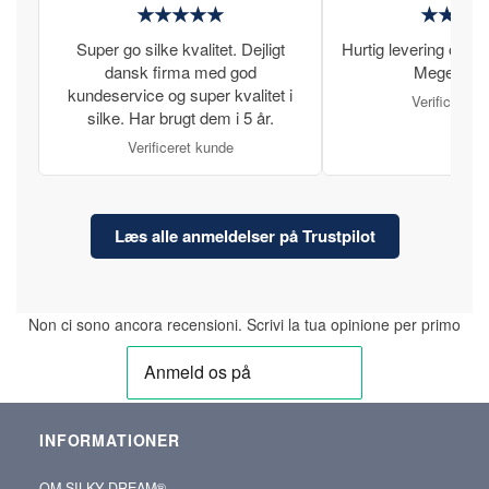
★★★★★
★★★
Super go silke kvalitet. Dejligt
Hurtig levering og læ
dansk firma med god
Meget tilfr
kundeservice og super kvalitet i
Verificeret 
silke. Har brugt dem i 5 år.
Verificeret kunde
Læs alle anmeldelser på Trustpilot
Non ci sono ancora recensioni. Scrivi la tua opinione per primo
INFORMATIONER
OM SILKY‑DREAM®