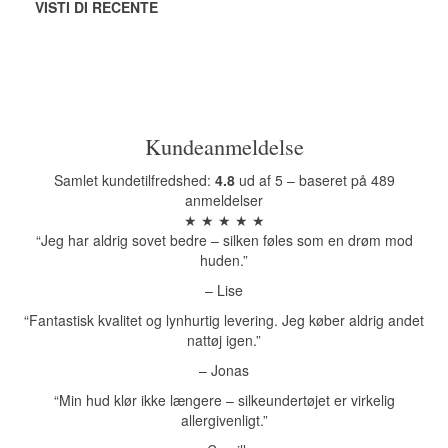
VISTI DI RECENTE
Kundeanmeldelse
Samlet kundetilfredshed:
4.8
ud af 5 – baseret på 489
anmeldelser
★ ★ ★ ★ ★
“Jeg har aldrig sovet bedre – silken føles som en drøm mod
huden.”
– Lise
“Fantastisk kvalitet og lynhurtig levering. Jeg køber aldrig andet
nattøj igen.”
– Jonas
“Min hud klør ikke længere – silkeundertøjet er virkelig
allergivenligt.”