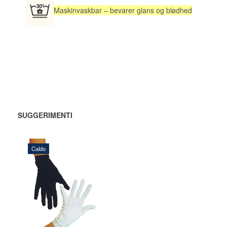
Maskinvaskbar – bevarer glans og blødhed
SUGGERIMENTI
Caldo
128,00 DKK
AGGIUNGI
AL