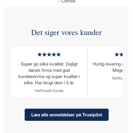
– Camilla
Det siger vores kunder
★★★★★
★★★
Super go silke kvalitet. Dejligt
Hurtig levering og læ
dansk firma med god
Meget tilfr
kundeservice og super kvalitet i
Verificeret 
silke. Har brugt dem i 5 år.
Verificeret kunde
Læs alle anmeldelser på Trustpilot