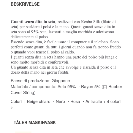
BESKRIVELSE
Guanti senza dita in seta
, realizzati con Kenbo Silk (filato di
seta) per scaldare i polsi e la mano. Questi guanti senza dita in
seta sono al 95% seta, lavorati a maglia morbida e aderiscono
delicatamente al polso.
Essendo senza dita, è facile usare il computer e il telefono. Sono
perfetti come guanti da tutti i giorni quando non fa troppo freddo
o quando vuoi tenere il polso al caldo.
I guanti senza dita in seta hanno una parte del polso più lunga e
sono molto morbidi e confortevoli.
Un guanto senza dita in seta che avvolge e riscalda il polso e il
dorso della mano nei giorni freddi.
Paese di produzione: Giappone
Materiale / componente: Seta 95% ・Rayon 5% (口 Rubber
Cover String)
Colori ｜Beige chiaro ・Nero ・Rosa ・Antracite < 4 colori
>
TÅLER MASKINVASK