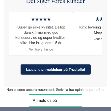
Det siger vores kunder
★★★★★
★★★
Super go silke kvalitet. Dejligt
Hurtig levering og læ
dansk firma med god
Meget tilfr
kundeservice og super kvalitet i
Verificeret 
silke. Har brugt dem i 5 år.
Verificeret kunde
Læs alle anmeldelser på Trustpilot
Non ci sono ancora recensioni. Scrivi la tua opinione per primo