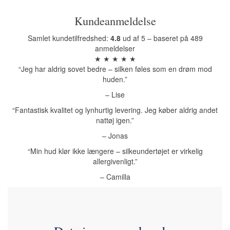
Kundeanmeldelse
Samlet kundetilfredshed:
4.8
ud af 5 – baseret på 489
anmeldelser
★ ★ ★ ★ ★
“Jeg har aldrig sovet bedre – silken føles som en drøm mod
huden.”
– Lise
“Fantastisk kvalitet og lynhurtig levering. Jeg køber aldrig andet
nattøj igen.”
– Jonas
“Min hud klør ikke længere – silkeundertøjet er virkelig
allergivenligt.”
– Camilla