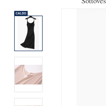
Sottoves
CALDO