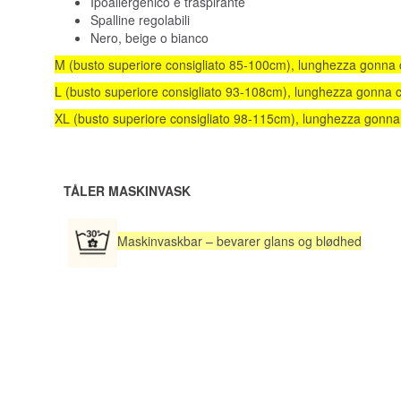
Ipoallergenico e traspirante
Spalline regolabili
Nero, beige o bianco
M (busto superiore consigliato 85-100cm), lunghezza gonna ca
L (busto superiore consigliato 93-108cm), lunghezza gonna ca
XL (busto superiore consigliato 98-115cm), lunghezza gonna c
TÅLER MASKINVASK
Maskinvaskbar – bevarer glans og blødhed