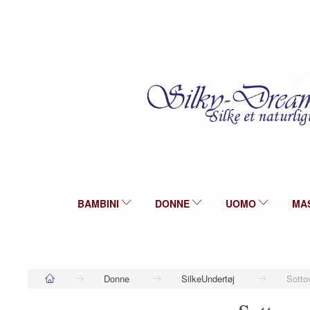
BAMBINI
DONNE
UOMO
MA
Donne
SilkeUndertøj
Sotto