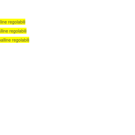
ine regolabili
ine regolabili
lline regolabili