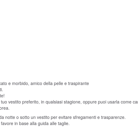
icato e morbido, amico della pelle e traspirante
i.
te!
uo vestito preferito, in qualsiasi stagione, oppure puoi usarla come ca
orea.
a notte o sotto un vestito per evitare sfregamenti e trasparenze.
avore in base alla guida alle taglie.