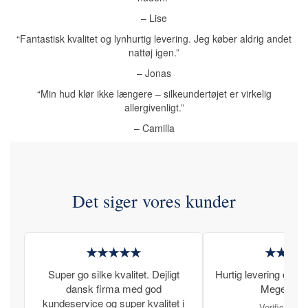
– Lise
“Fantastisk kvalitet og lynhurtig levering. Jeg køber aldrig andet
nattøj igen.”
– Jonas
“Min hud klør ikke længere – silkeundertøjet er virkelig
allergivenligt.”
– Camilla
Det siger vores kunder
★★★★★
★★★
Super go silke kvalitet. Dejligt
Hurtig levering og læ
dansk firma med god
Meget tilfr
kundeservice og super kvalitet i
Verificeret 