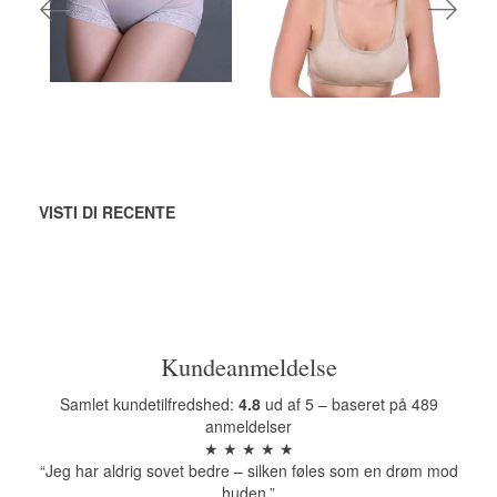
DKK
Vedi tutte le
opzioni
Vedi tutte le
opzioni
VISTI DI RECENTE
Kundeanmeldelse
Samlet kundetilfredshed:
4.8
ud af 5 – baseret på 489
anmeldelser
★ ★ ★ ★ ★
“Jeg har aldrig sovet bedre – silken føles som en drøm mod
huden.”