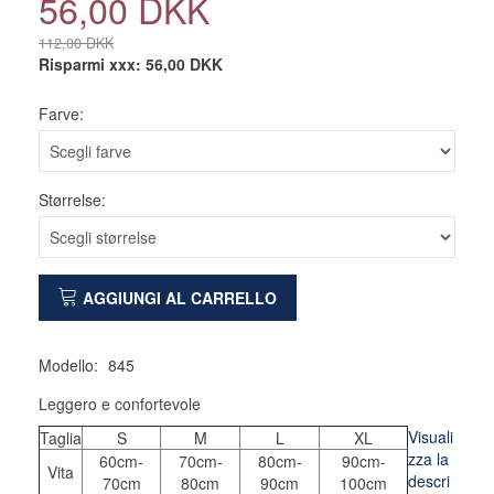
56,00 DKK
112,00 DKK
Risparmi xxx:
56,00 DKK
Farve:
Størrelse:
AGGIUNGI AL CARRELLO
Modello:
845
Leggero e confortevole
Visuali
Taglia
S
M
L
XL
zza la
60cm-
70cm-
80cm-
90cm-
Vita
descri
70cm
80cm
90cm
100cm