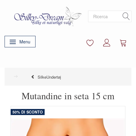
Menu
Attiva/disattiva navigazione
SilkeUndertøj
Mutandine in seta 15 cm
50% DI SCONTO