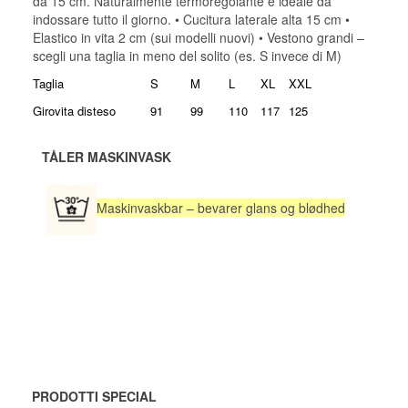
da 15 cm. Naturalmente termoregolante e ideale da
indossare tutto il giorno. • Cucitura laterale alta 15 cm •
Elastico in vita 2 cm (sui modelli nuovi) • Vestono grandi –
scegli una taglia in meno del solito (es. S invece di M)
Taglia
S
M
L
XL
XXL
Girovita disteso
91
99
110
117
125
TÅLER MASKINVASK
Maskinvaskbar – bevarer glans og blødhed
PRODOTTI SPECIAL