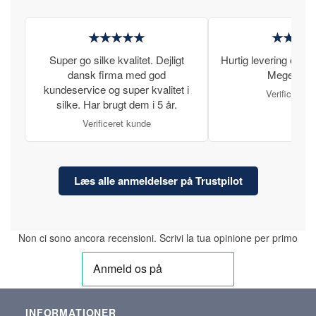
★★★★★
★★★
Super go silke kvalitet. Dejligt
Hurtig levering og læ
dansk firma med god
Meget tilfr
kundeservice og super kvalitet i
Verificeret 
silke. Har brugt dem i 5 år.
Verificeret kunde
Læs alle anmeldelser på Trustpilot
Non ci sono ancora recensioni. Scrivi la tua opinione per primo
INFORMATIONER