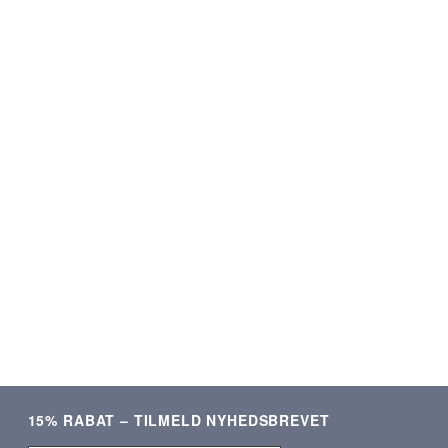
★★★★★
★★★★★
ering og lækre produkter.
Som altid kvalitetsvare og hurti
Meget tilfreds!
ekspedition. ❤️❤️❤️
Verificeret kunde
Verificeret kunde
15% RABAT – TILMELD NYHEDSBREVET