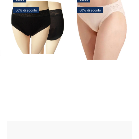
50% di sconto
50% di sconto
40,00 DKK
56,00 DKK
80,00 DKK
112,00 DKK
Risparmi xxx:
40,00 DKK
Risparmi xxx:
56,00 DKK
Vedi tutte le opzioni
Vedi tutte le opzioni