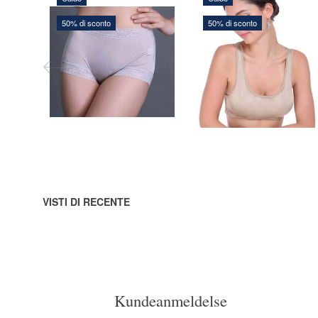
50% di sconto
50% di sconto
66,00 DKK
110,00 DKK
132,00 DKK
220,00 DKK
Risparmi xxx:
66,00 DKK
Risparmi xxx:
110,00 DKK
Vedi tutte le opzioni
Vedi tutte le opzioni
VISTI DI RECENTE
Kundeanmeldelse