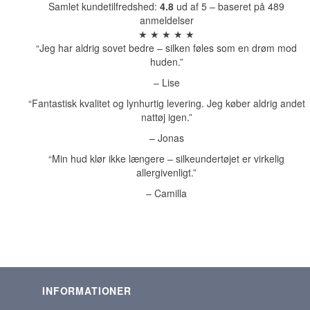
Samlet kundetilfredshed:
4.8
ud af 5 – baseret på 489
anmeldelser
★ ★ ★ ★ ★
“Jeg har aldrig sovet bedre – silken føles som en drøm mod
huden.”
– Lise
“Fantastisk kvalitet og lynhurtig levering. Jeg køber aldrig andet
nattøj igen.”
– Jonas
“Min hud klør ikke længere – silkeundertøjet er virkelig
allergivenligt.”
– Camilla
INFORMATIONER