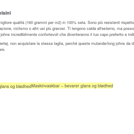
lsini
igliore qualità (160 grammi per m2) in 100% seta. Sono più resistenti rispetto
zione, ciclismo o altri usi più gravosi. Ti tengono calda all'esterno, ma poss
ohns incredibilmente confortevoli che diventeranno il tuo capo preferito e ind
-undertøj, non acquistare la stessa taglia, perché queste mutande/long johns 
are.
Maskinvaskbar – bevarer glans og blødhed