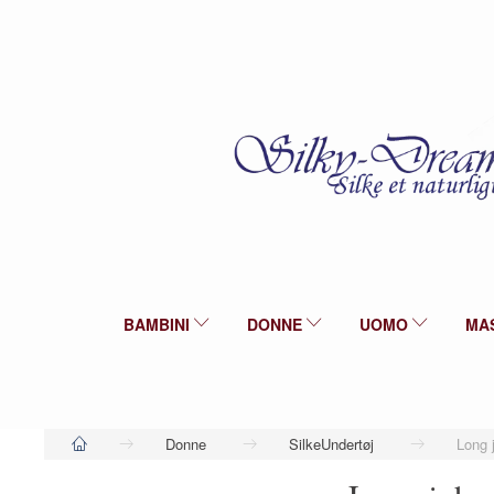
BAMBINI
DONNE
UOMO
MA
Donne
SilkeUndertøj
Long 